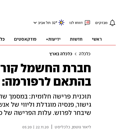
מבזקים
דווחו לנו
°
32
תל אביב
ראשי
חדשות
ידיעות+
פודקאסטים
כל
כלכלה
כלכלה בארץ
חברת החשמל קורא
בהתאם לרפורמה: א
תוכנית פרישה חלומית: במסמך שה
גישור, פנסיה מוגדלת וליווי של אנ
שיבחר לפרוש. עלות הפרישה של כל עובד מגיעה לכ
|
ליאור גוטמן, כלכליסט
22.11.20 | 05:20