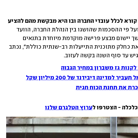
חברת החשמל פרסמה בסוף השבוע קול קורא לכלל עובדי החברה ובו היא מבקשת מהם להציע 
 "במסגרת הרפורמה ועל פי ההסכמות שהושגו בין הנהלת החברה, הוועד 
הארצי וההסתדרות, נערכת החברה להמשך יישום מבצע פרישה מוקדמת מיוחדת בתנאים 
מועדפים של עובדים ומנהלים ב-2021, וזאת כחלק מתוכנית התייעלות רב-שנתית כוללת", נכתב 
יש עד סוף השנה בקשה לעזוב. 
קנות גז משברון במחיר הגבוה
כרת את תחנת הכוח חגית
כלכלה - הצטרפו ל
ערוץ הטלגרם שלנו