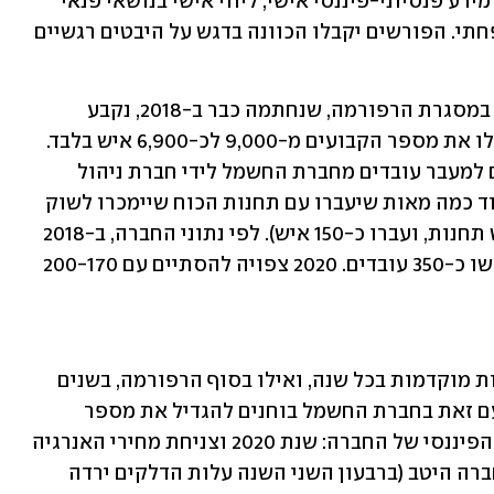
שכוללת הכנה קבוצתית לפרישה, שירות מידע פנסיוני-פיננסי אישי, ליווי אישי בנושאי פנאי 
והיבטי השפעות הפרישה על התא המשפחתי. הפורשים יקבלו הכוונה בדגש על היבטים רגשיים 
חברת החשמל מעסיקה 11.5 אלף עובדים. במסגרת הרפורמה, שנחתמה כבר ב-2018, נקבע 
שכ-2,500 עובדים יעזבו את החברה, וידללו את מספר הקבועים מ-9,000 לכ-6,900 איש בלבד. 
הדילול מיוחס גם לפרישות מוקדמות וגם למעבר עובדים מחברת החשמל לידי חברת ניהול 
מערכת החשמל הארצית (כ-300 איש) ועוד כמה מאות שיעברו עם תחנות הכוח שיימכרו לשוק 
הפרטי (עד היום נמכרו שתיים מתוך חמש תחנות, ועברו כ-150 איש). לפי נתוני החברה, ב-2018 
פרשו כ-460 עובדים קבועים וב-2019 פרשו כ-350 עובדים. 2020 צפויה להסתיים עם 200-170 
בשנים 2021-2023 צפויות עוד 200 פרישות מוקדמות בכל שנה, ואילו בסוף הרפורמה, בשנים 
2025-2024 צפויות עוד כ-220 פרישות. עם זאת בחברת החשמל בוחנים להגדיל את מספר 
הפורשים מדי שנה לאור השיפור במצבה הפיננסי של החברה: שנת 2020 וצניחת מחירי האנרגיה 
שמקורה במשבר הקורונה שירתה את החברה היטב (ברבעון השני השנה עלות הדלקים ירדה 