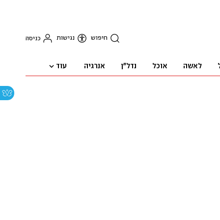
חיפוש
נגישות
כניסה
עוד
לאשה
אוכל
נדל"ן
אנרגיה