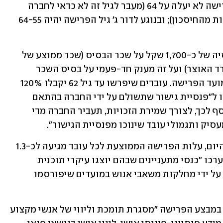
לדור א' ו-ב', שהם ותיקי החברה, גיל הפרישה לא יעלה על 64 (מעבר לגיל זה לא כדאי לחברה 
להפריש את העובד כי העלויות יהיו גבוהות מהחיסכון); ובנוגע לדור ג' גיל הפרישה יהיה 64-55 
עוד נקבע שמי שפורש יזכה לתוספת פנסיה של כ-1,700 שקל על שכר הבסיס (שכר ממוצע של 
כ-25.5 אלף שקל, לפי דו"ח השכר של משרד האוצר) ועל זה מענק חד-פעמי על בסיס השכר 
הקובע לפיצויים, בהתאם לגיל ולוותק במועד הפרישה. עובדים שיפרשו עד גיל 62 יקבלו 120% 
על כל שנת ותק בעבודה. פורשי דור ג' יזכו ל"פנסיית גישור שתשולם על ידי החברה בהתאם 
להגדרות שנקבעו בהסכם, עד גיל 67. בנוסף לכך, לצורך שמירת הזכויות, תעביר החברה מדי 
יק ותגמולי עובד שינוכו מפנסיית הגישור".
לפי היקף הפרישות כפי שהוא נרשם עד היום, עלות הפרישה הממוצעת לכל עובד מגיעה לכ-1.3 
עד 1.5 מיליון שקל. בחברה מציינים שהם יערכו "כנסי מתעניינים שבהם יוצגו עיקרי תוכנית 
הפרישה, והמתנים ייערכו בהתאם לצורך על ידי מחלקות משאבי אנוש במועדים שיפורסמו 
לסיכום מציעה החברה לעובדים שיפרשו במבצע הפרישה "מסגרת תומכת וליווי של אנשי מקצוע 