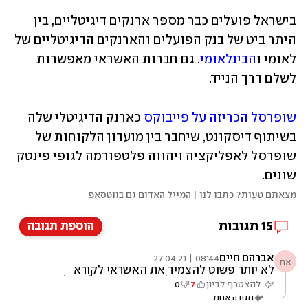
בישראל פועלים כבר מספר ארנקים דיגיטליים, בין 
היתר ביט של בנק הפועלים והארנקים הדיגיטליים של 
לאומי ו
הבינלאומי.
 גם חברות האשראי מאפשרות 
לשלם דרך הנייד. 
שופרסל הכריזה על פייבוקס
 כארנק הדיגיטלי שלה 
בשיתוף דיסקונט, שיחבר בין מועדון הלקוחות של 
שופרסל לאפליקציה ויהווה פלטפורמה לגופי פינטק 
שונים. 
מצאתם טעות? כתבו לנו | המייל האדום גם בווטסאפ
15
תגובות
הוספת תגובה
אברהם חיים
08:44 | 27.04.21
אח
לא יותר פשוט להצמיד את האשראי לקורא
הכרטיסים? עם הטכנולוגיה החדשה של תשלום
להצטרף לדיון
7
0
בטאץ׳ עם האשראי לא רואה סיבה להשתמש
תגובה אחת
במשהו אחר, בכל מקרה זה תמיד איתנו כי לא