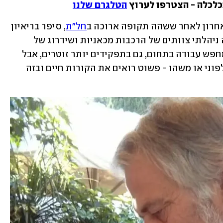
כלכלה - הצטרפו לערוץ 
הטלגרם שלנו
חל"ת
, סיפר בריאיון 
לאולפן ynet על המצוקה: "במשך 30 שנה ניהלתי צוותים של הרכבות מכאניות ושידרוג של 
מכונות, בעיקר בענף הדפוס. עכשיו אני מחפש עבודה בתחום, גם בתפקידים יותר זוטרים, אבל 
אף אחד לא חוזר אלי. אפילו לא ריאיון טלפוני או משהו - פשוט רואים את הקורות חיים ובזה 