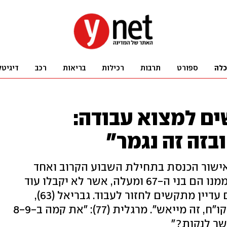
כלה
ספורט
תרבות
רכילות
בריאות
רכב
דיגיטל
ם למצוא עבודה:
בזה זה נגמר"
ישור הכנסת בתחילת השבוע הקרוב ואחד
המגזרים העיקריים שצפוי להיפגע ממנו הם בני ה-67 ומעלה, אשר לא יקבלו עוד
דמי אבטלה. בינתיים, מבוגרים רבים עדיין מתקשים לחזור לעבוד. גבריאל (63),
סיפר לאולפן ynet: "שלחתי מאות קו"ח, זה מייאש". מרגלית (77): "את קמה ב-8-9
שר לנקות?"