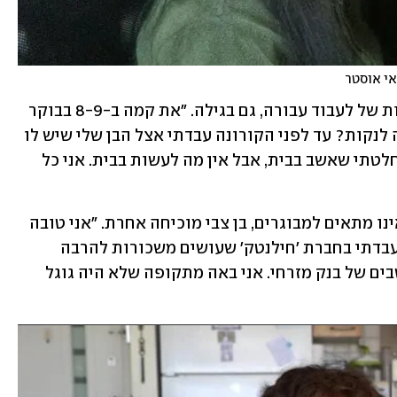
י אוסטר
מרגלית בן צבי, בת 77, סיפרה על החשיבות של לעבוד עבורה, גם בגילה. "את קמה ב-8-9 בבוקר 
ויש לך את כל היום לפנייך. כמה את יכולה לנקות? עד לפני הקורונה עבדתי אצל הבן שלי שיש לו 
חברת שליחויות. כשהתחילה הקורונה החלטתי שאשב בבית, אבל אין מה לעשות בבית. אני כל 
ולמי שחושב ששוק התעסוקה המודרני אינו מתאים למבוגרים, בן צבי מוכיחה אחרת. "אני טובה 
באקסל, בפייסבוק ובגוגל. כל החיים שלי עבדתי בחברת 'חילנטק' שעושים משכורות להרבה 
מוסדות. עבדתי גם 12 שנה ביחידה המחשבים של בנק מזרחי. אני באה מתקופה שלא היה גוגל 