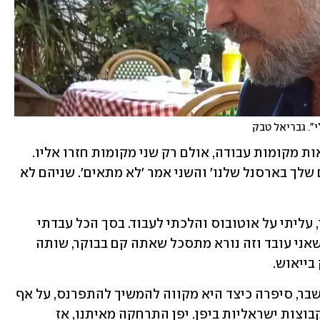
". גבריאל טבק 
לדבריו, הוא הגיש עד כה קורות חיים למאות מקומות עבודה, אולם רק שני מקומות חזרו אליו. 
"אחד אמר 'אוקי, נשמור את הקורות חיים שלך בארסנל שלנו' והשני אמר 'לא מתאים'. שניהם לא 
"מהיום שסיימתי את השירות הצבאי שלי, עליתי על אוטובוס והלכתי לעבוד. בסך הכל עבדתי 
בשלושה מקומות עבודה בכל ה-40 שנה שאני עובד וזה נורא מתסכל שאתה קם בבוקר, שותה 
בייאוש.
תאי אוסטר, בת 65, עצמאית שנקלעה למשבר, סיפרה כיצד היא מקווה להמשיך להתפרנס, על אף 
הקושי. "לפני הקורונה הפקתי והדרכתי קבוצות ישראליות ביפן. יפן התרחקה מאיתנו, אז 