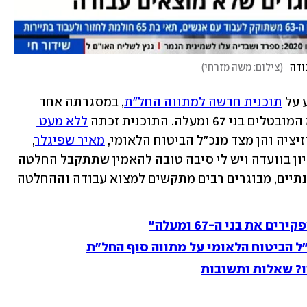
ודה
(
צילום: משה מזרחי
)
 על 
תוכנית חדשה למתווה החל"ת
, במסגרתה אחד 
מעלה. התוכנית זכתה 
ללא מעט 
יציה והן מצד מנכ"ל הביטוח הלאומי, 
מאיר שפיגלר
, 
שאמר בריאיון לאולפן ynet: "זה יעלה לדיון בוועדה ויש לי סיבה טובה להאמין שתתקבל החלטה 
שתיתן מענה גם לגילי 67 פלוס". אולם בינתיים, מבוגרים רבים מתקשים למצוא עבודה וההחלטה 
את בני ה-67 ומעלה"
"ל הביטוח הלאומי על מתווה סוף החל"ת
ו? שאלות ותשובות