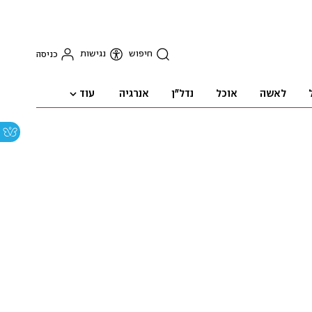
חיפוש
נגישות
כניסה
עוד
לאשה
אוכל
נדל"ן
אנרגיה