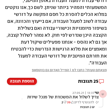
דורשי עבודה למעגל העבודה באופן המיטבי, 
המשמעותי והמהיר ביותר שניתן. לשם כך, אנו נוקטים 
במלוא הכלים להסרת כל חסם המקשה על דורשי 
עבודה לשוב למעגל העבודה, אם בייעוץ והכוונה, אם 
בשיפור מיומנויות וכישורי עבודה ואם בשלילת 
הקצבה היכן שנדרש לפי חוק. לא נמהר לשלול קצבה, 
אך גם לא נהסס - אנחנו מפעילים שיקול דעת 
ומאמצים את מלוא הרגישות הנדרשת כדי להבטיח 
את חזרתם המיטבית של דורשי העבודה למעגל 
העבודה".
מצאתם טעות? כתבו לנו | המייל האדום גם בווטסאפ
25
תגובות
הוספת תגובה
שי
13:37 | 27.05.21
ש
צריך לשלול את המשכורת של מנכל שירות
התעסוקה מדובר על גוף ארכאי ומיותר שאין לו
להצטרף לדיון
39
2
שום ערך בסיוע למובטל או יצירת מקומות עבודה
2
תגובות
נטו גוף שמיועד לג'ובים למקורבים ומשכורות חינם