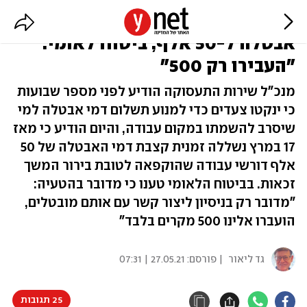
שירות התעסוקה: הוקפאו דמי
אבטלה ל-50 אלף; ביטוח לאומי:
"העבירו רק 500"
מנכ"ל שירות התעסוקה הודיע לפני מספר שבועות
כי ינקטו צעדים כדי למנוע תשלום דמי אבטלה למי
שיסרב להשמתו במקום עבודה, והיום הודיע כי מאז
17 במרץ נשללה זמנית קצבת דמי האבטלה של 50
אלף דורשי עבודה שהוקפאה לטובת בירור המשך
זכאות. בביטוח הלאומי טענו כי מדובר בהטעיה:
"מדובר רק בניסיון ליצור קשר עם אותם מובטלים,
הועברו אלינו 500 מקרים בלבד"
גד ליאור
| פורסם:
27.05.21 | 07:31
25 תגובות