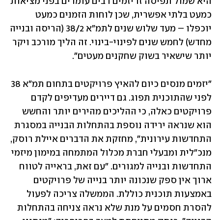
היא שמול תפיסה זו יזמים רבים עומדים בפני מציאות 
כמעט בלתי אפשרית, שכן לוחות הזמנים כמעט 
יוכפלו – מעד שלוש שנים לתמ"א 38/2 (הריסה ובנייה 
מחדש) לחמש שנים לפינוי-בינוי. זה הליך מורכב ויקר 
יותר שישאיר בשוק שחקנים מעטים".
"יזמים מנסים כיום להאיץ פרויקטים בתחום תמ"א 38 
לפני שהתוכנית תפוג. גם דיירים מעדיפים לקדם 
פרויקטים כאלה, כי ההליכים מהירים יותר והחשש 
הוא שנראה ירידה נוספת בהתחלות הבנייה במסגרת 
התחדשות עירונית", מחזקת את הדברים איילת רוסק, 
מנכ"לית ומבעלי חברת מכלול המתמחה במימון מיזמי 
התחדשות ובנייה למגורים. "עם זאת, בראייה לטווח 
ארוך אין ספק שנכונה יותר בנייה של פרויקטים 
באמצעות תוכנית כוללת. הממשלה צריכה לפעול 
להסרת חסמים על מנת שלא נראה צניחה בהתחלות 