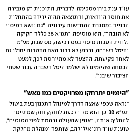
עו"ד ענת בירן מסכימה. לדבריה, התוכנית רק מגבירה 
את חוסר הוודאות, והתוצאה תהיה ירידה בהתחלות 
הבנייה במסגרת התחדשות עירונית. "גם נושא המיסוי 
לא הובהר", היא מוסיפה. "תמ"א 38 כללה חקיקה 
נלווית הטבות מיסוי במס רכישה, מס שבח, מע"מ 
והיטל השבחה, וכרגע לא ברור האם ההטבות יחולו גם 
לאחר פקיעתה. ההצעה לא מתייחסת לכך, למעט 
הבטחה שהיזמים לא ישלמו היטל השבחה עבור שטחי 
הציבור שיבנו".
"היזמים יתרחקו מפרויקטים כמו מאש"
"נראה שכפי שאצה הדרך למינהל התכנון בעת ביטול 
תמ"א 38, כך הוא מזדרז כעת לחוקק חוק שמתיימר 
להחליף אותה, באופן שהעגלה נרתמת לפני הסוסים", 
טוענת עו"ד רוני איל־להב, שותפה ומנהלת מחלקת 