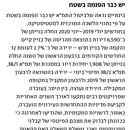
יש כבר הפנמה בשטח
בינתיים נראה שלביטול התמ"א יש כבר הפנמה בשטח: 
על פי נתוני הלשכה המרכזית לסטטיסטיקה, 
בחודשים יולי 2019–יוני 2020 החלה בנייתן של 
כ־6,590 דירות כתוצאה מהריסה של בניין קיים 
והקמה של בניין חדש – ירידה של כ־2.7% לעומת 12 
החודשים הקודמים. ברבעון הראשון של השנה החלה 
בנייתן של 1,908 יחידות דיור במסגרת של תמ"א 38/1, 
תמ"א 38/2 ופינוי־בינוי – ירידה בהשוואה לרבעון 
הראשון של 2019 ולרבעון המקביל בתקופה 
המקבילה. הירידה נעוצה, בין היתר, בעובדה 
שפרויקטים רבים נתקעו לאורך השנים. האחריות 
לקביעת מדיניות ההתחדשות העירונית הועברה, 
כאמור, לרשויות המקומיות, שהודיעו לאחרונה כי 
בכוונתן לבדוק את מצבם הפיננסי של קבלני 
הפרויקטים. ואכן, נשאלת השאלה האם ההאטה 