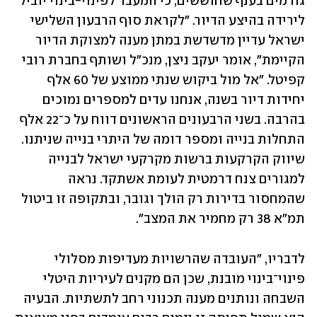
גורמים בענף שחוששים, כי המעבר לפינוי-בינוי יוביל 
לירידה בהיצע הדיור. "לקראת סוף הרבעון השלישי 
ישראל עדיין מדשדשת במתן מענה למצוקת הדיור 
הקיימת", אומר יעקב ניצן, מנכ"ל ושותף בחברת רובי 
קפיטל. "אל מול ביקוש שנתי ממוצע של 60 אלף 
יחידות דיור בשנה, אנחנו עדים למספרים נמוכים 
בהרבה. בשני הרבעונים הראשונים דווח על כ־22 אלף 
התחלות בנייה ומספר דומה של היתרי בנייה שניתנו. 
שיווק הקרקעות ברשות מקרקעי ישראל לבנייה 
למגורים צנח דרמטית לעומת אשתקד. נראה 
שהמחסור בדירות רק הולך וגובר, ובתקופה זו ביטול 
תמ"א 38 רק מחמיר את המצב". 
לדבריו, "העובדה שהרשויות מעדיפות מסלולי 
פינוי־בינוי מובנת, שכן הם מקנים לעיריות היטלי 
השבחה ונותנים מענה תכנוני רחב לתשתיות. הבעיה 