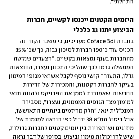
התחלתי".
היזמים הקטנים ייכנסו לקשיים, חברות 
הביצוע יתנו גב כלכלי
בחברת CofaceBdi מעריכים, כי משבר הקורונה 
הכניס עוד כ־190 חברות לסיכון גבוה, כך שכ־35% 
מהחברות בענף נמצאות בקשיים. "הצעדים שנקטה 
הממשלה גרמו לכך שהליכי התכנון נעצרו, ההוצאות 
גדלו, התעורר קושי נוסף לקבל אשראי מגופי המימון 
בעיקר לחברות הקטנות, והמכירות של הדירות 
החדשות, שאמורות לממן את הפרויקט ולהוות תנאי 
למימון מצד הגופים המממנים, נעצרו", מסבירה 
המנכ"לית ינאי. "חלק מהיזמים בינתיים התאוששו, 
אבל ביטול תמ"א 38 יוביל כפי הנראה למגמות של 
מיזוגים ושותפויות בין יזמים קטנים לחברות גדולות, 
שיש להן יכולות מימון וביצוע. בסופו של דבר נראה 