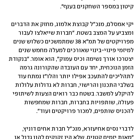
קיטון במספר השחקנים בענף".
יקי אמסלם, מנכ"ל קבוצת אלמוג, מחזק את הדברים 
ומצביע על המצב בשטח. "חברות שייאלצו לעבור 
מפרויקטים של תמ"א 38 שמתמשכים כשלוש שנים 
למיזמי פינוי-בינוי שאורכים למעלה מחמש שנים 
יצטרכו אורך נשימה וכיס עמוק", הוא אומר. "בנקודת 
הזמן הנוכחית, יחד עם העובדה שהקורונה גרמה 
לתהליכים להתעכב אפילו יותר והלו"ז נמתח עוד 
בשלבי התכנון והרישוי, חברות לא גדולות עלולות 
להיקלע למשבר. בשטח כבר רואים הצעות לשיתופי 
פעולה, שותפויות בחברות, חברות שמחפשות 
להכניס שותפים, למכור פרויקטים ועוד".
לדברי נסים אחיעזרא, מנכ"ל חברת אחים דוניץ, 
"מאות יזמים קטנים, שלא היו זקוקים להון גדול או 