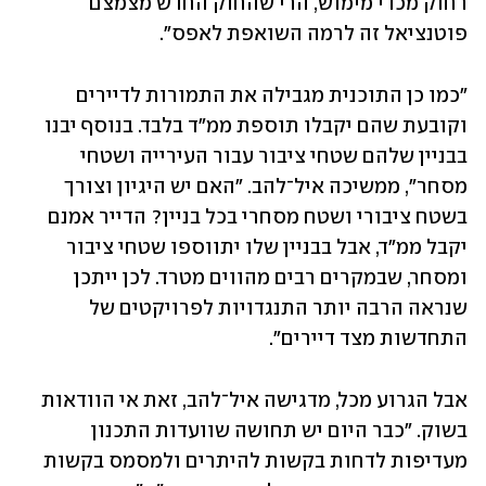
רחוק מכדי מימוש, הרי שהחוק החדש מצמצם 
פוטנציאל זה לרמה השואפת לאפס".
"כמו כן התוכנית מגבילה את התמורות לדיירים 
וקובעת שהם יקבלו תוספת ממ"ד בלבד. בנוסף יבנו 
בבניין שלהם שטחי ציבור עבור העירייה ושטחי 
מסחר", ממשיכה איל־להב. "האם יש היגיון וצורך 
בשטח ציבורי ושטח מסחרי בכל בניין? הדייר אמנם 
יקבל ממ"ד, אבל בבניין שלו יתווספו שטחי ציבור 
ומסחר, שבמקרים רבים מהווים מטרד. לכן ייתכן 
שנראה הרבה יותר התנגדויות לפרויקטים של 
התחדשות מצד דיירים".
אבל הגרוע מכל, מדגישה איל־להב, זאת אי הוודאות 
בשוק. "כבר היום יש תחושה שוועדות התכנון 
מעדיפות לדחות בקשות להיתרים ולמסמס בקשות 