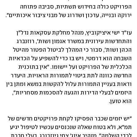
הפרויקט כולה בחידוש תשתיות, סביבה פתוחה 
ירוקה ובנייה, עדכון ושדרוג של מבני ציבור איכותיים".
עו"ד ישי איציקוביץ, מנהל מחלקת עסקאות נדל"ן 
והתחדשות עירונית במשרד אגמון ושות', רוזנברג 
הכהן ושות', סבור כי המהלך לביטול הפטור מהיטל 
השבחה הוא דרמטי, ויש בו כדי להשפיע על הכדאיות 
הכלכלית של הפרויקט ועל יישומו. "אין בתוכנית 
החדשה כוונה לתת ביטוי לתמורות הראויות. היעדר 
ודאות בעניין התמורות עלול להקשות במשא ומתן בין 
היזמים לבעלי הדירות והגעה להסכמות מסחריות", 
הוא טוען.
"יש יזמים שכבר הפסיקו לקחת פרויקטים חדשים של 
תמ"א, ולא בטוח שאלה שנכנסים עכשיו לטיפול יגיע 
לכדי השלמה", מזהיר אינג' צחי גינזבורג, בעלי חברת 