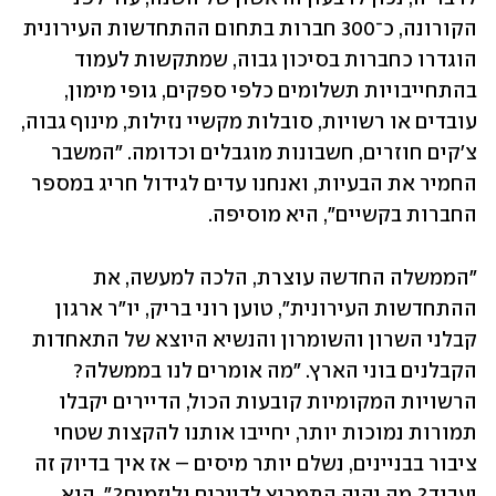
הקורונה, כ־300 חברות בתחום ההתחדשות העירונית 
הוגדרו כחברות בסיכון גבוה, שמתקשות לעמוד 
בהתחייבויות תשלומים כלפי ספקים, גופי מימון, 
עובדים או רשויות, סובלות מקשיי נזילות, מינוף גבוה, 
צ'קים חוזרים, חשבונות מוגבלים וכדומה. "המשבר 
החמיר את הבעיות, ואנחנו עדים לגידול חריג במספר 
החברות בקשיים", היא מוסיפה.
"הממשלה החדשה עוצרת, הלכה למעשה, את 
ההתחדשות העירונית", טוען רוני בריק, יו"ר ארגון 
קבלני השרון והשומרון והנשיא היוצא של התאחדות 
הקבלנים בוני הארץ. "מה אומרים לנו בממשלה? 
הרשויות המקומיות קובעות הכול, הדיירים יקבלו 
תמורות נמוכות יותר, יחייבו אותנו להקצות שטחי 
ציבור בבניינים, נשלם יותר מיסים – אז איך בדיוק זה 
יעבוד? מה יהיה התמריץ לדיירים וליזמים?", הוא 