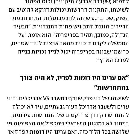
לתמ"א (שעברה ארבעה תיקונים) נכנס הפטור. 
לשיטתו, התקנות החדשות יכולות דווקא להיטיב עם 
השוק, שכן ברגע שההקלות מבוטלות, התחרות מול 
הדיירים הוגנת יותר, ויש פחות התנגדויות. "הבעיה 
הגדולה, כמובן, תהיה בפריפריה", הוא אומר. "על 
הממשלה לקדם תוכנית מתאר ארצית לניוד שטחים, 
כך שמי שבונה בפריפריה יכול לנייד זכויות בנייה 
למרכז הארץ".
"אם ערינו היו דומות לפריז, לא היה צורך 
בהתחדשות"
לשיטתו של בני פרי, שותף במשרד V5 אדריכלים ובוני 
ערים ולשעבר אדריכל העיר גבעתיים, עיר לא יכולה 
להתחדש רק דרך פרויקטים של התחדשות עירונית, 
בייחוד לא במנגנון הישראלי שמכפיל את הצפיפות פי 
שלושה בכל הליך כזה. "אם ערינו היו דומות לפריז או 