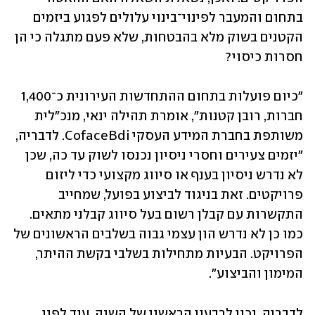
בתחום והמעבר לפינוי־בינוי עלולים לפגוע ביזמים 
הקטנים בשוק מלא בהבטחות, שלא פעם מתגלה כי הן 
חסרות כיסוי?
"כיום פועלות בתחום ההתחדשות העירונית כ־1,400 
חברות, רובן קטנות", אומרת תהילה ינאי, מנכ"לית 
משותפת בחברת המידע העסקי CofaceBdi. לדבריה, 
"יזמים צעירים וחסרי ניסיון נכנסו לשוק עד כה, שכן 
לא נדרש ניסיון בענף או סיווג מקצועי כדי ליזום 
פרויקטים. זאת בניגוד לביצוע בפועל, שמחייב 
התקשרות עם קבלן רשום בעל סיווג קבלני מתאים. 
כמו כן לא נדרש הון עצמי גבוה בשלבים הראשונים של 
הפרויקט. הבעיות מתחילות בשלבי בקשת ההיתר, 
המימון והביצוע".
לדבריה, נכון לרבעון הראשון של השנה, עוד לפני 