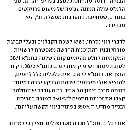
הבנייה". רוסק מתייחסת למצב בפריפריה: "מנתוני 
הלמ"ס עולה תמונה עגומה של מיעוט פרויקטים 
בתחום, שמחייבת התערבות ממשלתית", היא 
מבהירה.
לדברי רוני מזרחי, נשיא לשכת הקבלנים ובעלי קבוצת 
מזרחי ובניו, "התוכנית החדשה מאפשרת לרשויות 
המקומיות לחלט מהיזמים קומה שלמה בתמ"א 38/1 
לטובת מסחר ושתי קומות לטובת תמ"א 38/2. רק זה 
הופך את התמ"א ללא כדאית כלכלית כלל ליזמים, 
להוציא אולי מיקומים שבהם הקרקע יקרה במיוחד 
דוגמת מרכז וצפון תל אביב. גם העובדה שבהחלטה 
קצבו את זכויות היזמים ל־250% תמורה בהריסה 
ובנייה מחדש ו־350% בפינוי־בינוי תקשה עליהם".
אודי בלום, מנכ"ל חברת מטרופוליס, מציין כי למרות 