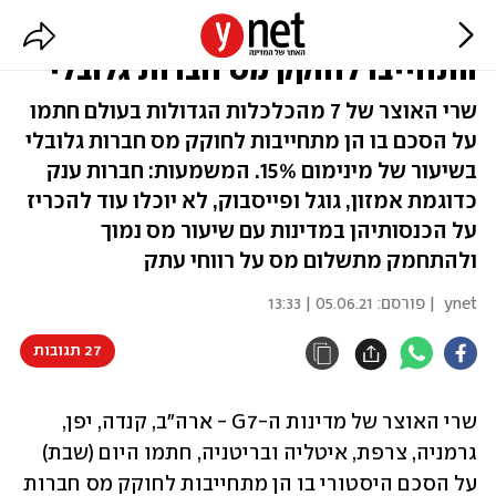
הסכם היסטורי: מדינות ה-G7
התחייבו לחוקק מס חברות גלובלי
שרי האוצר של 7 מהכלכלות הגדולות בעולם חתמו
על הסכם בו הן מתחייבות לחוקק מס חברות גלובלי
בשיעור של מינימום 15%. המשמעות: חברות ענק
כדוגמת אמזון, גוגל ופייסבוק, לא יוכלו עוד להכריז
על הכנסותיהן במדינות עם שיעור מס נמוך
ולהתחמק מתשלום מס על רווחי עתק
ynet
| פורסם:
05.06.21 | 13:33
27 תגובות
שרי האוצר של מדינות ה-G7 - ארה"ב, קנדה, יפן, 
גרמניה, צרפת, איטליה ובריטניה, חתמו היום (שבת) 
על הסכם היסטורי בו הן מתחייבות לחוקק מס חברות 