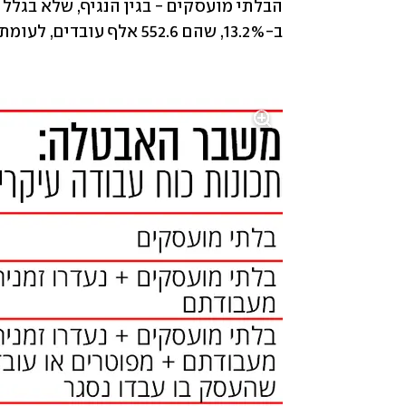
ב-13.2%, שהם 552.6 אלף עובדים, לעומת 14.7%, שהם 619.8 אלף עובדים בחודש נובמבר.