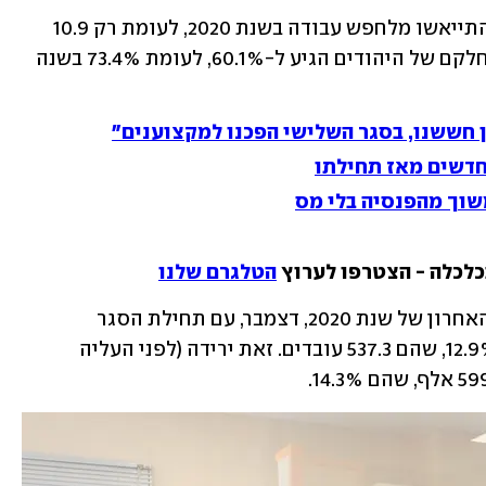
עוד עולה מהנתונים כי 17.3 אלף עובדים התייאשו מלחפש עבודה בשנת 2020, לעומת רק 10.9 
אלף בשנת 2019. 57.8% מהם היו גברים. חלקם של היהודים הגיע ל-60.1%, לעומת 73.4% בשנה 
 חששנו, בסגר השלישי הפכנו למקצוענים"
שוך מהפנסיה בלי מס
כלכלה - הצטרפו לערוץ 
הטלגרם שלנו
שיעור הבלתי מועסקים בישראל בחודש האחרון של שנת 2020, דצמבר, עם תחילת הסגר 
השלישי, ולפני שהפך למהודק, עמד על 12.9%, שהם 537.3 עובדים. זאת ירידה (לפני העליה 