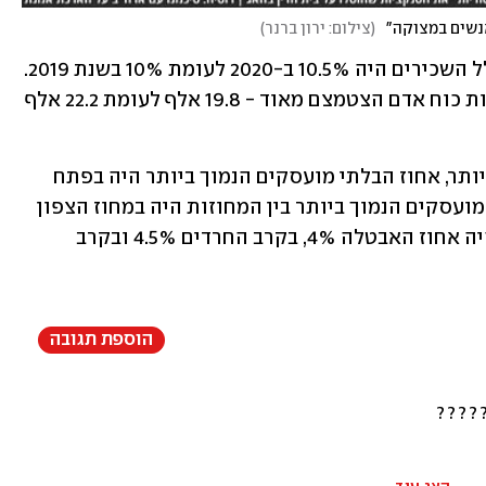
אנשים במצוקה"
(
צילום: ירון ברנר
)
חלקם של השכירים בתחום ההיי-טק מכלל השכירים היה 10.5% ב-2020 לעומת 10% בשנת 2019. 
מספר השכירים שקיבלו את שכרם מחברות כוח אדם הצטמצם מאוד - 19.8 אלף לעומת 22.2 אלף 
מבין הישובים המונים 100 אלף תושבים ויותר, אחוז הבלתי מועסקים הנמוך ביותר היה בפתח 
תקוה ובאשקלון - רק 3.5%. אחוז הבלתי מועסקים הנמוך ביותר בין המחוזות היה במחוז הצפון 
ובמחוז המרכז - רק 4.1%. בקרב יהודים היה אחוז האבטלה 4%, בקרב החרדים 4.5% ובקרב 
הוספת תגובה
?????