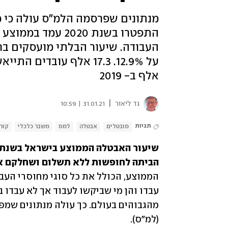
מנתונים שפרסמה הלמ"ס עולה כי מ
העבודה. שיעור הבלתי מועסקים בח
אלף ב- 2019
|
גד ליאור
31.01.21 | 10:59
תגיות
מובטלים
אבטלה
למס
משבר כלכלי
קורו
הביתה לחופשות ללא תשלום ושחלקם אף
(למ"ס).