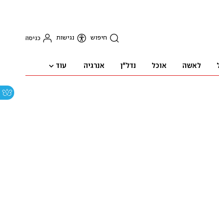
חיפוש
נגישות
כניסה
עוד
לאשה
אוכל
נדל"ן
אנרגיה