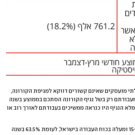
לפי הלמ"ס, בשנת 2020 היו 183.3 אלף בלתי מועסקים שאינם קשורים דווקא למגיפת הקורונה, 
המהווים 4.5%. מספר העובדים שנעדרו מעבודתם רק בשל נגיף הקורונה הסתכם בממוצע בשנה 
החולפת ב-649.7 אלף, שהם 15.9%, שאלמלא הנגיף היו כנראה ממשיכים בעבודתם לאורך רוב או 
כמו כן, בשנה החולפת היו 61.8% מבני ה-15 ומעלה בכוח העבודה בישראל, לעומת 63.5% בשנה 