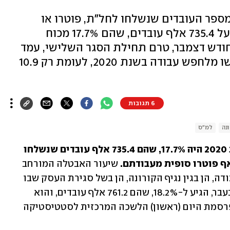
ספר העובדים שנשלחו לחל"ת, פוטרו או
התפטרו בשנת 2020 עמד בממוצע על 735.4 אלף עובדים, שהם 17.7% מכוח
ודש דצמבר, טרם תחילת הסגר השלישי, עמד
על 12.9%. 17.3 אלף עובדים התייאשו מלחפש עבודה בשנת 2020, לעומת רק 10.9
6 תגובות
נה
למ"ס
שיעור האבטלה הממוצע בישראל בשנת 2020 היה 17.7%, שהם 735.4 אלף עובדים שנשלחו 
 פוטרו סופית מעבודתם. 
שיעור האבטלה המורחב 
הממוצע, הכולל את כל סוגי מחוסרי העבודה, הן בגין נגיף הקורונה, הן בשל סגירת העסק שבו 
עבדו והן מי שביקשו לעבוד אך לא עבדו בעבר, הגיע ל-18.2%, שהם 761.2 אלף עובדים, והוא 
מהגבוהים בעולם. כך עולה מנתונים שמפרסמת היום (ראשון) הלשכה המרכזית לסטטיסטיקה 