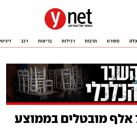
כלה
ספורט
תרבות
רכילות
בריאות
רכב
דיגיטל
למ"ס: יותר מ-700 אלף מובטלים בממוצע