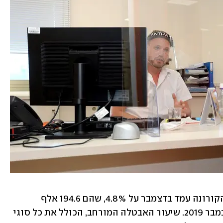
שיעור הבלתי מועסקים ללא קשר לנגיף הקורונה עמד בדצמבר על 4.8%, שהם 194.6 אלף 
עובדים, לעומת 205.9 אלף, שהם 5% בנובמבר 2019. שיעור האבטלה המורחב, הכולל את כל סוגי 