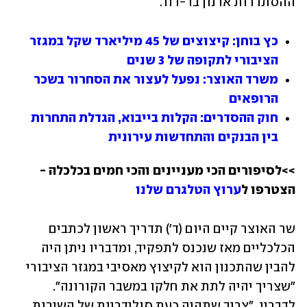
ההסתדרות ארנון בר-דוד.
כץ בוחן: קיצוצים של 45 מיליארד שקל במגזר 
הציבורי לתקופה של 3 שנים
משרד האוצר: נפעל לעצור את הסחרור בשכר 
הרופאים
חוק ההסדרים: הקלות בייבוא, הגדלת התחרות 
בין הבנקים והתחדשות עירונית
>>לסיפורים הכי מעניינים והכי חמים בכלכלה - 
הצטרפו ל
ערוץ הטלגרם שלנו
שר האוצר קיים היום (ד') תדריך ראשון לכתבים 
הכלכליים מאז שנכנס לתפקיד, ומדבריו ניתן היה 
להבין שהתכנון הוא לקיצוץ מאסיבי במגזר הציבורי 
"שצריך יהיה לתת את חלקו במשבר הקורונה". 
לדבריו, "צריך שתהיה כעת סולידריות של השירות 