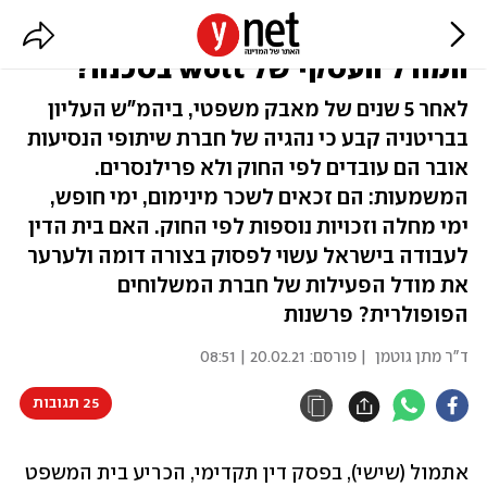
פסיקה תקדימית בבריטניה: האם גם
המודל העסקי של wolt בסכנה?
לאחר 5 שנים של מאבק משפטי, ביהמ"ש העליון
בבריטניה קבע כי נהגיה של חברת שיתופי הנסיעות
אובר הם עובדים לפי החוק ולא פרילנסרים.
המשמעות: הם זכאים לשכר מינימום, ימי חופש,
ימי מחלה וזכויות נוספות לפי החוק. האם בית הדין
לעבודה בישראל עשוי לפסוק בצורה דומה ולערער
את מודל הפעילות של חברת המשלוחים
הפופולרית? פרשנות
ד"ר מתן גוטמן
| פורסם:
20.02.21 | 08:51
25 תגובות
אתמול (שישי), בפסק דין תקדימי, הכריע בית המשפט 