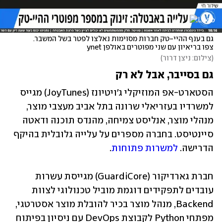
גם בענף ההיי-טק חברות מסוימות נאלצו לפטר בשל המשבר. 
צפו בריאיון עם שני מפוטרים באולפן ynet
(
צילום: ניצן דרור
)
גם בסייבר, אבל לא רק
הסטארט-אפ המוזיקלי ג'ויטיונז (JoyTunes) מגייס 
למשרדיו בעזריאלי שרונה בתל אביב מעצבי מוצר, 
מנהלי מוצר, אנליסט צמיחה, מהנדס תוכנה ודאטה 
סיינטיסט. בחברה מספרים על עלייה גלובלית בהיקף 
הדרישה. 
למשרות פתוחות
.
חברת גארדיקור (GuardiCore) מגייסת עשרות 
עובדים לתפקידים דוגמת מוביל טכנולוגי לצוות 
Backend, מנהל מוצר בכיר להובלת מוצר אסטרטגי, 
מפתחי Python לקבוצת DevOps עם ניסיון בפיתוח 