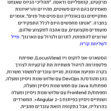
מרקטינג, קומפליינס ודאטה. "תהליכי הגיוס שאנחנו 
מאמינים בהם הינם פשוטים, מהירים והריאיונות 
מתקיימים גם באונליין וגם פנים מול פנים", אומרים 
בחברה. "אנחנו מחפשים היום לכלל התפקידים 
מועמדים מקצוענים, עם אהבה למקצוע שלהם, 
שרוצים להתפתח, לתרום ולגדול עם הארגון". 
מייל 
לשליחת קו"ח
.
הסטארט-אפ לוקוס ויו (LocusView), שפיתח 
פלטפורמה לניהול תשתיות תת קרקעיות לצורך 
בקרה ומניעת אסונות, מגייס עובדים למשסר משרות, 
בהן מהנדס/ת DevOps עם שלוש שנות ניסיון ומעלה, 
מפתח/ת Java עם חמש שנות ניסיון ומעלה, 
ומפתח/ת Frontend עם שלוש שנות ניסיון ומעלה 
ושנתיים ניסיון בפיתוח ב-Angular 2+. המשרדים 
בהרצליה, אבל בתקופה הזאת עובדים מהבית. 