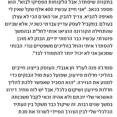
בתקווה שיסתדר, אבל הלקוחות הפסיקו לבוא", הוא 
מספר בכאב. "אני חייב עכשיו 400 אלף שקל שאין לי 
מאיפה להביא. צריך להבין, אני האדם הכי לא עצלן 
בעולם. במקביל לעסק עדיין עבדתי כשכיר, אלא שביום 
שהתחילה הקורונה הוציאו אותי לחל"ת ובהמשך 
פוטרתי. עכשיו כבר הרמתי ידיים, הבנק לא מוכן 
להסתדר איתי והחל בהליכים משפטיים נגדי. הבנתי 
שמכאן אני לא יכול יותר להתמודד לבד".
סמדג'ה פנה לעו"ד חן אגבלי, העוסק בייצוג חייבים 
בהליכי חדלות פירעון, שפועל כעת מול הבנקים כדי 
למנוע את הגזירה. "הוא הסביר שאפשר ללכת להליך 
חדלות פירעון ושיקום כלכלי, אבל יש לזה מחיר. דירוג 
האשראי שלי יוכתם ולא אהיה זכאי לקבל משכנתה 
במשך שנים רבות. זה שיקול כבד משקל בין העתיד 
הכלכלי שלי לבין הצורך המיידי לשרוד את מכת 