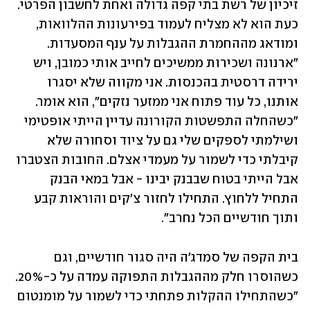
זיכיון של רשת בתי קפה גדולה ואחת לחשבון הפרטי. 
כעת הוא לא מצליח לעמוד בפירעונות ההלוואות, 
ומודאג מההחמרת ההגבלות על ענף המסעדות. 
"ארנונה ושכירות ממשיכים לחייב אותי כמובן, ויש 
ירידה דרסטית בהכנסות. אני מקווה שלא יסגרו 
אותנו, כל עוד פתוח אני ממזער נזקים", הוא אומר. 
"כשהחלה התפשטות הקורונה עדיין הייתי אופטימי 
ושילמתי לספקים שלי גם על ציוד וסחורה שלא 
קיבלתי כדי לשמור על מעמדי אצלם. החובות הצטברו 
אבל הייתי בטוח שבבנק יבינו - אבל במאי הבנק 
התחיל ללחוץ. התחילו לחזור צ'קים והוראות קבע 
ותוך חודשיים הכל נחרב". 
בית הקפה של סמדג'ה היה סגור חודשיים, וגם 
כשהוסרו חלק מההגבלות התפוקה עמדה על כ-20%. 
"כשהתחילו ההקלות פתחתי כדי לשמור על מומנטום 