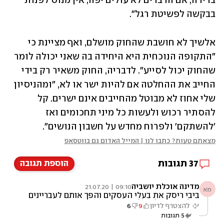
ברירה, אם הדברים לא עולים יפה, אין מנוס לפנות 
בבקשה לפשיטת רגל". 
אלשיך לא חושבת שהחוק מושלם, ואף מציינת כי 
"התקופה הנוכחית היא היחידה בה שאני יכולה לומר 
שהחוק יכול לסייע". לדבריה, החוק משאיר רק בידי 
החייב את ההחלטה אם להיות ישר או לא, "ומהניסיון 
שלי אחוז לא מבוטל מהחייבים אינם ישרים. קל 
להסתיר רכוש ולעשות כל מיני תחכומים ואז 
'להשתקם' ולפרוח מחדש על חשבון הנושים". 
מצאתם טעות? כתבו לנו | המייל האדום גם בווטסאפ
37
תגובות
הוספת תגובה
מדינה אוכלת יושביה
09:10 | 21.07.20
מא
ביבי ריסק את בעלי העסקים והפך אותם לעבריינים
מול הוצאה לפועל
להצטרף לדיון
9
6
5
תגובות