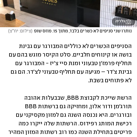
גלריה
נותרו שני סניפים לא כשרים בלבד, מתוך 15. מוזס שופ
(
צילום: יח"צ
)
הסניפים הכשרים לא כוללים המבורגר עם גבינת 
בושה או קינוחים חלביים. סלט הקיסר מוגש בהם עם 
תחליף פרמז'ן טבעוני ומנת סיי צ'יז - המבורגר עם 
גבינת צ'דר – מגיעה עם תחליף טבעוני לצ'דר. הם גם 
לא פתוחים בשבת.
הרשת שייכת לקבוצת BBB, שבבעלות אהובה 
תורג'מן ודור אלון, ומחזיקה גם ברשתות BBB 
ובורגרים. היא נכנסה השנה גם למזון מקסיקני עם 
רכישת המותג רפידוס. הרשתות שלה ייקרו כמה 
פריטים בתחילת השנה כמו רוב רשתות המזון המהיר 