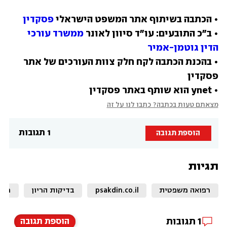
• הכתבה בשיתוף אתר המשפט הישראלי 
פסקדין
• ב"כ התובעים: עו"ד סיוון לאונר 
ממשרד עורכי 
הדין גוטמן-אמיר
• בהכנת הכתבה לקח חלק צוות העורכים של אתר 
• ynet הוא שותף באתר פסקדין
מצאתם טעות בכתבה? כתבו לנו על זה
1 תגובות
הוספת תגובה
תגיות
רפואה משפטית
psakdin.co.il
בדיקות הריון
רשל
1
תגובות
הוספת תגובה