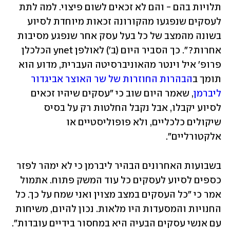
תלויות בהם - והם לא זכאים לשום פיצוי. למה לתת 
לעסקים שנפגעו מהקורונה זכאות מיוחדת לסיוע 
בשונה מהמצב של כל בעל עסק אחר שנפגע מסיבות 
אחרות?". כך הסביר היום (ב') לאולפן ynet הכלכלן 
פרופ' איל וינטר מהאוניברסיטה העברית, מדוע הוא 
תומך ב
הבהרות החוזרות של שר האוצר אביגדור 
ליברמן
, שאמר היום שוב כי "עסקים שיהיו זכאים 
לסיוע יקבלו, אבל נקבל החלטות רק על בסיס 
שיקולים כלכליים, ולא פופוליסטיים או 
אלקטורליים".
בשבועות האחרונים הבהיר ליברמן כי לא ימהר לפזר 
כספים לסיוע לעסקים כל עוד המשק פתוח. אתמול 
אמר כי "כל העסקים במצב מצוין ואני שמח על כך. כל 
החנויות והמסעדות היו מלאות. נכון להיום, משיחות 
עם אנשי עסקים הבעיה היא במחסור בידיים עובדות".