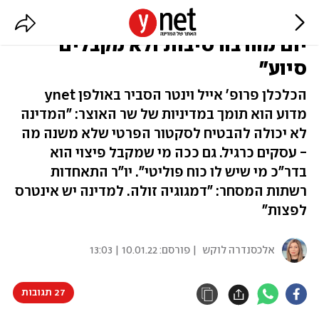
ליברמן צודק? "עסקים קורסים כל
יום מהרבה סיבות ולא מקבלים
סיוע"
הכלכלן פרופ' אייל וינטר הסביר באולפן ynet
מדוע הוא תומך במדיניות של שר האוצר: "המדינה
לא יכולה להבטיח לסקטור הפרטי שלא משנה מה
- עסקים כרגיל. גם ככה מי שמקבל פיצוי הוא
בדר"כ מי שיש לו כוח פוליטי". יו"ר התאחדות
רשתות המסחר: "דמגוגיה זולה. למדינה יש אינטרס
לפצות"
אלכסנדרה לוקש
| פורסם:
10.01.22 | 13:03
27 תגובות