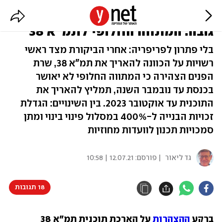
הגדלת זכויות בנייה וביטול מגבלת
גובה: המתווה החלופי לתמ"א 38
בלי פתרון לפריפריה: אחרי הביקורת מצד ראשי
רשויות על הכוונה להאריך את תמ"א 38, שרת
הפנים הצהירה כי המתווה החלופי לא יאושר
בכנסת עד נובמבר השנה, תמליץ להאריך את
התוכנית עד אוקטובר 2023. בין השינויים: הגדלת
זכויות הבנייה ל-400% במסלול פינוי בינוי ומתן
סמכויות תכנון לוועדות מחוזיות
גד ליאור
| פורסם:
12.07.21 | 10:58
18 תגובות
ברקע 
ההצהרות
 על הארכת תוכנית תמ"א 38 