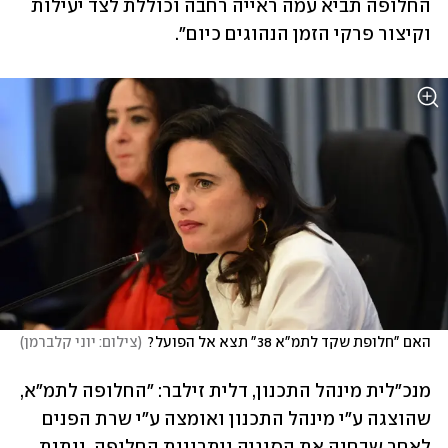
החלופה תביא עמה ראייה רחבה וכוללת לצד יעילות 
וקיצור פרקי הזמן הנהוגים כיום".
האם "חלופת שקד לתמ"א 38" תצא אל הפועל?
(
צילום: יוני קלברמן
)
מנכ"לית מינהל התכנון, דלית זילבר: "החלופה לתמ"א, 
שהוצגה ע"י מינהל התכנון ואומצה ע"י שרת הפנים 
לאחר שבחנה את הסוגיה ויתרונות החלופה, נותנת 