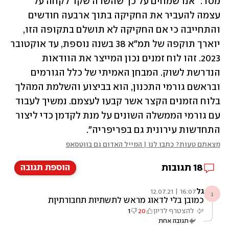
מסר: "אנו שמחים על כך שהשרה שקד לקחה על 
עצמה להעביר את החקיקה בתוך ארבעה חודשים 
והתחייבה כי אם החקיקה לא תושלם בתקופה הזו, 
יוארך תוקפה של תמ"א 38 בשנה נוספת, עד אוקטובר 
2023. זהו לוח זמנים נכון המייצר את הוודאות 
הנדרשת לשוק. המבחן האמיתי של כלל הגורמים 
ובראשם גורמי התכנון, הוא בביצוע והשלמת המהלך 
בלוח הזמנים הקצר אשר קבעו לעצמם. נמשיך לעבוד 
עם גורמי הממשלה השונים על מנת לקדמן כדי ליצור 
התחדשות עירונית גם בפריפריה".
מצאתם טעות? כתבו לנו | המייל האדום גם בווטסאפ
18
תגובות
הוספת תגובה
גל
16:07 | 12.07.21
ג
כמובן בלי לדאוג מראש לתשתיות תחבורתיןת
להצטרף לדיון
20
1
תגובה אחת