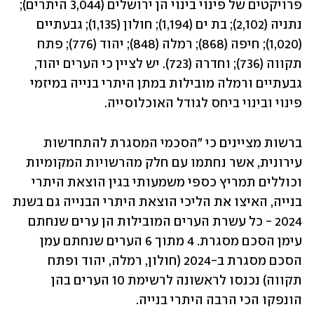
פרויקטים של פינוי בינוי הן ירושלים (3,044 היתרים); 
נתניה (2,102); בת ים (1,194); חולון (1,135); גבעתיים 
(1,020); חיפה (868); רמלה (848); יהוד (776); פתח 
תקווה (736); וחדרה (723). יש לציין כי הערים יהוד, 
גבעתיים ורמלה מובילות במתן היתרי בנייה במיזמי 
פינוי ובינוי ביחס לגודל האוכלוסייה.
ברשות מציינים כי "הסכמי המסגרת להתחדשות 
עירונית, אשר נחתמו עם חלק מהרשויות המקומיות 
וכוללים תמריץ כספי משמעותי בגין הוצאת היתרי 
בנייה, האיצו את הליכי הוצאת היתרי הבנייה גם בשנת 
2024 - כל עשרת הערים המובילות הן ערים שנחתם 
עימן הסכם מסגרת. 4 מתוך 6 הערים שנחתם עמן 
הסכם מסגרת ב-2024 (חולון, רמלה, יהוד ופתח 
תקווה) נכנסו לראשונה לרשימת 10 הערים בהן 
הונפקו הכי הרבה היתרי בנייה.