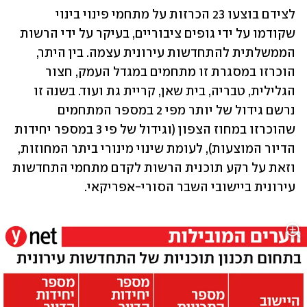
לצידם בוצעו 23 הכרזות על מתחמי פינוי בינוי 
שקודמו על ידי גופים ציבוריים, בעיקר על ידי הרשות 
הממשלתית להתחדשות עירונית עצמה. בין היתר, 
הוכרזו במסגרת זו מתחמים במגדל העמק, חצור 
הגלילית, טבריה, בית שאן, קריית גת ועוד. בשנה זו 
נרשם גידול של יותר מפי 2 במספר המתחמים 
שהוכרזו במחוז הצפון (וגידול של פי 3 במספר יחידות 
הדיור המוצעות), לעומת שינוי מינורי ביתר המחוזות, 
וזאת על רקע תוכנית הרשות לקדם מתחמי התחדשות 
עירונית ביישובי השבר הסורי-אפריקאי.