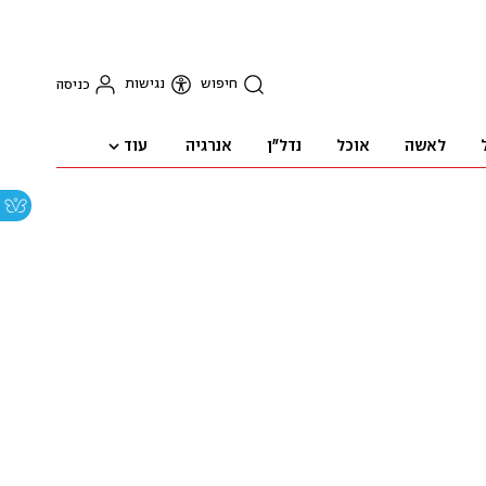
חיפוש
נגישות
כניסה
עוד
לאשה
אוכל
נדל"ן
אנרגיה