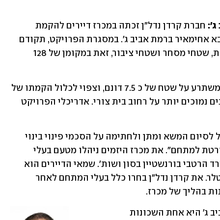
': 
חברת קרדן נדל"ן זכתה במכרז דיירים להקמת 
פרויקט פינוי בינוי ברחובות בית צורי ואבא אחימאיר ברמת אביב ג'. במסגרת הפרויקט, תקודם 
תוכנית להקמת כ-250 יחידות דיור חדשות, שטחי מסחר ושטחי ציבור, זאת במקומן של 128 
המתחם, הממוקם בסמוך למרכז שוסטר, משתרע על שטח של כ 7.5 דונם, וצפוי לכלול הקמתו של 
מגדל בן למעלה מ- 20 קומות ועוד 3 בניינים נמוכים יותר על רחוב בית צורי. אדריכלי הפרויקט 
מהחברה  נמסר כי: "בכוונת החברה לפעול לסיום המשא ומתן ולחתימה על הסכמי פינוי בינוי 
מול הדיירים ולהגיש תכנית בניין עיר מפורטת למתחם". את מכרז היזמים ניהלו מטעם בעלי 
הדירות עו"ד חגי מידן ודויד ישראלי ממשרד הרטבי בורנשטיין בסון ושות'. שמאי הדיירים הוא 
שמוליק כהן והמפקח מטעמם- ליאור זייטלר. את קרדן נדל"ן בחרו כלל בעלי המתחם לאחר 
ת בהליך של מכרז.
עמוס דאבוש, מנכ"ל קרדן נדל"ן: "רמת אביב ג' היא אחת השכונות 