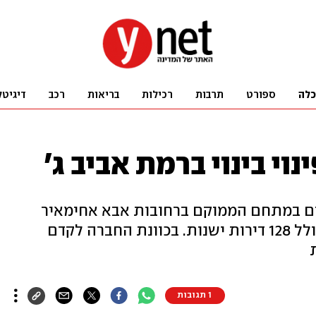
כלה
ספורט
תרבות
רכילות
בריאות
רכב
דיגיטל
י בינוי ברמת אביב ג'
רים במתחם הממוקם ברחובות אבא אחימאיר
ובית צורי, בסמוך למרכז שוסטר הכולל 128 דירות ישנות. בכוונת החברה לקדם
1 תגובות