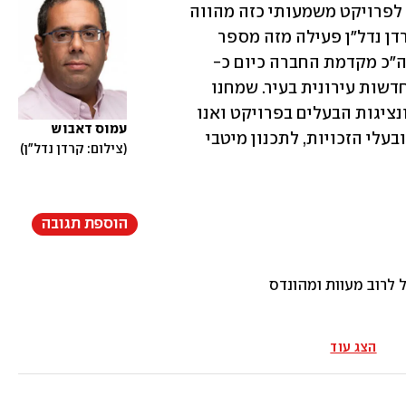
האיכותיות בישראל, והבחירה בנו כיזמים לפרויקט משמעותי כזה מהווה 
הבעת אמון חשובה מצדם של הדיירים. קרדן נדל"ן פעילה מזה מספר 
שנים בהתחדשות עירונית בתל אביב ובסה"כ מקדמת החברה כיום כ- 
1,000 יחידות דיור במסגרת יזמות  ובהתחדשות עירונית בעיר. שמחנו 
לגלות מעורבות רחבה של בעלי הזכויות ונציגות הבעלים בפרויקט ואנו 
עמוס דאבוש 
מתחילים היום בתהליך משותף של קרדן ובעלי הזכויות, לתכנון מיטבי 
צילום: קרדן נדל"ן
הוספת תגובה
 לרוב מעוות ומהונדס
הצג עוד