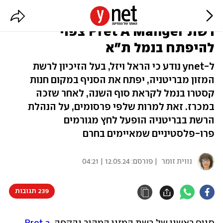
למרות איומי החרם: סניף ראשון של
רשת Pret A Manger צפוי
להיפתח בנמל ת"א
ל-ynet נודע כי הראל ויזל, בעל הזיכיון לרשת
המזון מבריטניה, יפתח את הסניף במקום חנות
קסטרו בנמל לקראת סוף השנה, לאחר שזכה
במכרז. זאת למרות שלפי פרסומים, על הנהלת
הרשת בבריטניה הופעל לחץ מגורמים
פרו-פלסטיניים שמאיימים בחרם
נווית זומר
| פורסם:
12.05.24 | 04:21
239 תגובות