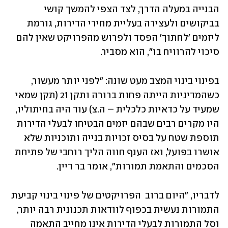
הבנייה במעלה הדרך, לצד הצפי להמשך קושי 
בביקושים ולעצירה בעליית מחירי הדירות, גורמת 
ליזמים 'לחתוך' הפסד ולפרוש מהפרויקט שאין להם 
סיכוי להרוויח בו", הוא מסביר.
בפינוי בינוי המצב מעט שונה: "לפני יותר מעשור, 
כשהמדיניות הייתה פחות ברורה ותקן 21 (תקן שמאי 
שמעיד על כדאיות כלכלית – ה.צ) עוד היה בחיתוליו, 
היו מקרים רבים שבהם יזמים הבטיחו לבעלי הדירות 
תוספת שטח על בסיס זכויות בנייה ותוכניות שלא 
אושרו בפועל, ואז הענף חווה הליך רוחבי של פתיחת 
הסכמים והתאמת תמורות", אומר בר דיין. 
לדבריו, "היום ברוב  הפרויקטים של פינוי בינוי קביעת 
התמורות נעשית בכפוף לוודאות תכנונית רבה יותר, 
וסל התמורות לבעלי הדירות אינו מחייב התאמה 