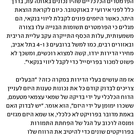
הפרמטרים הכלכליים שהיו נכונים באותה עת, בדרך 
כלל לפני אירועי 7 באוקטובר. כיום לקראת הוצאת 
היתר, כאשר היזמים פונים לקבלת ליווי בנקאי, הם 
מגלים כי הפרמטרים תשומות הבנייה עלו בצורה 
משמעותית, עלות הכסף התייקרה עקב עליית הריבית 
ובאזורים רבים, כמו למשל ברובעים 3 ו-4 בתל אביב, 
מחירי הדירות ירדו, קשה למצוא רוכשים, ומשכך לא 
פשוט למכור בפריסייל כדי לקבל ליווי בנקאי".
אז מה עושים בעלי הדירות במקרה כזה? "הבעלים 
צריכים לבדוק קודם כל את נכונות טענות היזם לעניין 
הדוח הכלכלי על ידי בדיקה של שמאי עצמאי מטעמם, 
ששכרו ימומן על ידי היזם", הוא אומר. "יש לבדוק האם 
באמת מדובר בפרויקט לא כלכלי, או שמא היזם מגזים 
ומנסה לרכוב על הגל של הפחתת התמורות 
בפרויקטים שונים כדי להיטיב את הרווח שלו 