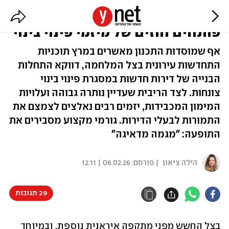
הרווחיות נשחקה: למה יזמים
פותחים חוזים של מיזמי פינוי בינוי
אף שמוסדות התכנון מאשרים במרץ תוכניות
התחדשות עירונית בצל המלחמה, דווקא התחלות
הבנייה של דירות חדשות במסגרת פינוי בינוי
צונחות. לצד הריבית שעדיין נותרה גבוהה ועלויות
המימון המכבידות, יזמים רבים נאלצים לצמצם את
התמורות לבעלי הדירות. גורמי מקצוע מסבירים את
התופעה: "מגמה מדאיגה"
הילה ציאון
| פורסם:
06.02.26 | 12:11
29 תגובות
בצל החשש מפני מתקפה איראנית נוספת, ובמיוחד 