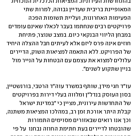
בהתחדשות העירונית. המציאות הכלכלית הנוכחית 
המאופיינת בריבית שעדיין גבוהה, למרות שתי 
הפעימות האחרונות, ועליית תשומות הפכה 
פרויקטים רבים שנחתמו בעבר לכאלו שאינם עומדים 
במבחן הליווי הבנקאי כיום. במצב שנוצר, פתיחת 
חוזים אינה פרס ליזם אלא לעיתים חבל ההצלה היחיד 
של הפרויקט. ללא התאמה למציאות השוק, הדיירים 
עלולים למצוא את עצמם עם הבטחות על הנייר מול 
בניין שתקוע לשנים".
עו"ד חגי מידן, שותף במשרד עוה"ד הרטבי, בורנשטיין, 
בסון העוסק בנדל"ן ומלווה בעלי דירות בפרויקטים 
של התחדשות עירונית, מציין כי "במדינת ישראל 
קבלת היתר אורכת זמן רב, במהלכו המציאות משתנה, 
וכך אנו רואים שבאזורים מסוימים התמורות 
שהובטחו לדיירים בעת חתימת החוזה נבחנו  על פי 