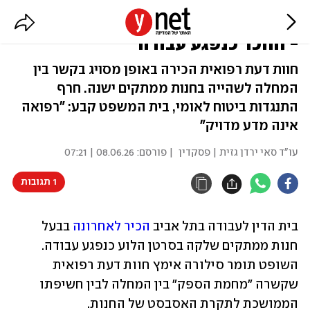
נחשף לאסבסט בחנות, לקה בסרטן
- והוכר כנפגע עבודה
חוות דעת רפואית הכירה באופן מסויג בקשר בין
המחלה לשהייה בחנות ממתקים ישנה. חרף
התנגדות ביטוח לאומי, בית המשפט קבע: "רפואה
אינה מדע מדויק"
עו"ד סאי ירדן גזית | פסקדין
| פורסם:
08.06.26 | 07:21
1 תגובות
בית הדין לעבודה בתל אביב 
הכיר לאחרונה
 בבעל 
חנות ממתקים שלקה בסרטן הלוע כנפגע עבודה. 
השופט תומר סילורה אימץ חוות דעת רפואית 
שקשרה "מחמת הספק" בין המחלה לבין חשיפתו 
הממושכת לתקרת האסבסט של החנות.