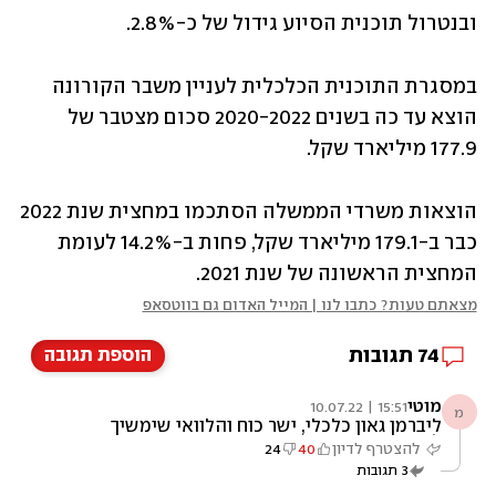
ובנטרול תוכנית הסיוע גידול של כ-2.8%.
במסגרת התוכנית הכלכלית לעניין משבר הקורונה 
הוצא עד כה בשנים 2020-2022 סכום מצטבר של 
177.9 מיליארד שקל.
הוצאות משרדי הממשלה הסתכמו במחצית שנת 2022 
כבר ב-179.1 מיליארד שקל, פחות ב-14.2% לעומת 
המחצית הראשונה של שנת 2021.
מצאתם טעות? כתבו לנו | המייל האדום גם בווטסאפ
74
תגובות
הוספת תגובה
מוטי
15:51 | 10.07.22
מ
ליברמן גאון כלכלי, ישר כוח והלוואי שימשיך
להיות באוצר
להצטרף לדיון
40
24
3
תגובות