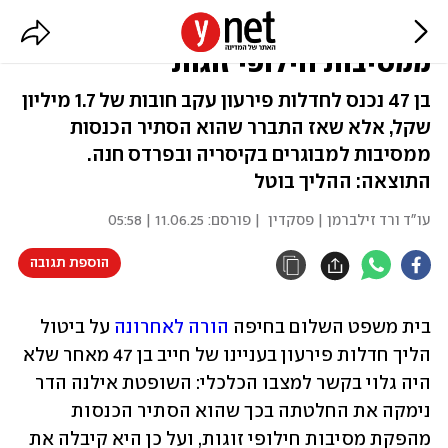
בביהמ"ש התברר: החייב הרוויח
ממסיבות חילופי זוגות
בן 47 נכנס לחדלות פירעון עקב חובות של 1.7 מיליון
שקל, אלא שאז התברר שהוא הסתיר הכנסות
ממסיבות למבוגרים בקיסריה ובפרדס חנה.
התוצאה: ההליך בוטל
עו"ד ורד זילברמן | פסקדין
| פורסם:
11.06.25 | 05:58
הוספת תגובה
בית משפט השלום בחיפה 
הורה לאחרונה
 על ביטול 
הליך חדלות פירעון בעניינו של חייב בן 47 מאחר שלא 
היה גלוי בקשר למצבו הכלכלי: השופטת אילנה הדר 
נימקה את החלטתה בכך שהוא הסתיר הכנסות 
מהפקת מסיבות חילופי זוגות, ועל כן היא קיבלה את 