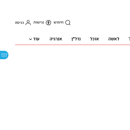
חיפוש
נגישות
כניסה
עוד
לאשה
אוכל
נדל"ן
אנרגיה