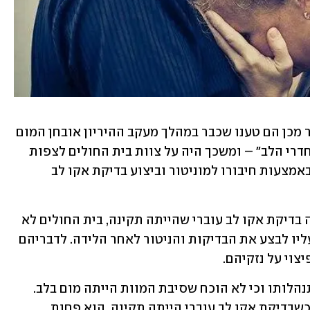
בתביעה שהגישו ההורים שבע שנים לאחר מכן הם טענו שכבר במהלך מעקב ההיריון אובחן המום 
הלבבי שממנו מת בנם – "אסימטריה של חדרי הלב" – ומשכך היה על צוות בית החולים לצפות 
אותו ולהיערך למניעת התממשות הנזק, באמצעות חיבורו למוניטור וביצוע בדיקת אקו לב 
לשיטת ההורים, הגם שבוצעה לפני הלידה בדיקת אקו לב עוברי שהייתה תקינה, בית החולים לא 
היה רשאי להסתמך על תוצאותיה והיה עליו לבצע את הבדיקות והניטור לאחר הלידה. לדבריהם 
צוי על נזקיהם.
בית החולים טען מנגד שלא נפל דופי בהתנהלותו וכי לא הוכח שסיבת המוות הייתה מום בלב. 
לדבריו, הסיכוי שלמנוח היה מום כאמור, כשבדיקת אקו לב עוברי הייתה תקינה, הוא פחות 