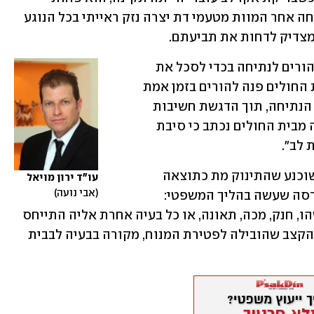
מ-0.01%. צוין שסירוב ההורים לבצע נתיחה אחר המוות מטעמי דת יצרה נזק ראייתי בכל הנוגע 
מצדיק לדחות את תביעתם.
אבל השופטת עדוי קבעה שאין בסירוב ההורים לנתיחה בכדי לסכל את 
תביעתם. ראשית, לא הוכח שמישהו מבית החולים פנה להורים בזמן אמת 
על מנת לבקש מהם את הסכמתם לביצוע הנתיחה, תוך הדגשת חשיבות 
ההליך. שנית, וכאן עיקר, במסמכי הפטירה מבית החולים נכתב כי סיבת 
 לב".
בפסק הדין צוין שאם בית החולים עצמו שוכנע שהתינוק מת כתוצאה 
עו"ד ירון מויאל
אבי נועה
ממום בלב, הרי שאין לקבל את סיבוב הפרסה שעשה בהליך המשפטי: 
"אין כל זכר בתיעוד הרפואי לתשניק כלשהו, חנק, מכה, תאונה, או כל בעיה אחרת אליה התייחס 
מומחה הנתבע. כך ששוכנעתי כי הפרעת הקצב שהובילה לפטירת המנוח, מקורה בבעיה לבבית 