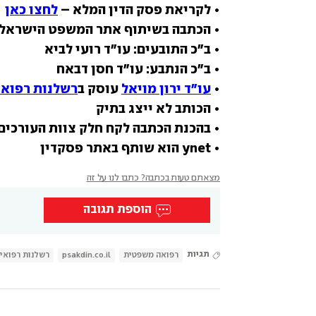
• לקריאת פסק הדין המלא – 
לחצו כאן
• הכתבה בשיתוף אתר המשפט הישראלי
• 
עו"ד ירון מויאל
 עוסק ב
רשלנות רפואי
• ynet הוא שותף באתר פסקדין
מצאתם טעות בכתבה? כתבו לנו על זה
הוספת תגובה
תגיות
רפואה משפטית
psakdin.co.il
רשלנות רפואי