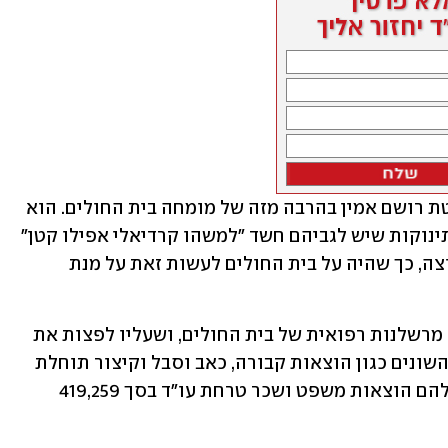
המומחה מטעם ההורים הותיר על השופטת רושם אמין בהרבה מזה של מומחה בית החולים. הוא 
העיד שחיבור למוניטור וביצוע אקו לב לתינוקות שיש לגביהם חשד "למשהו קרדיאלי אפילו קטן" 
הם בגדר פרקטיקה רפואית מקובלת ונפוצה, כך שהיה על בית החולים לעשות זאת על מנת 
לפיכך נקבע שמות התינוק נגרם כתוצאה מרשלנות רפואית של בית החולים, ושעליו לפצות את 
ההורים ב-1.69 מיליון שקל עבור נזקיהם השונים כגון הוצאות קבורה, כאב וסבל וקיצור תוחלת 
חיי התינוק. עוד חויב בית החולים לשלם להם הוצאות משפט ושכר טרחת עו"ד בסך 419,259 