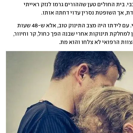
לתינוק שמת יומיים אחרי לידתו ממום לבבי. בית החולים טען שההורים גרמו לנזק ראייתי 
, אך השופטת נסרין עדוי דחתה אותו.
הלידה התרחשה ביוני 2013 בניתוח קיסרי. עם לידתו היה מצב התינוק טוב, אלא ש-48 שעות 
לאחר מכן הזעיקה האם את הרופא התורן למחלקת תינוקות אחרי שבנה הפך כחול, קר וחיוור, 
וות הרפואי לא צלחו והוא מת.