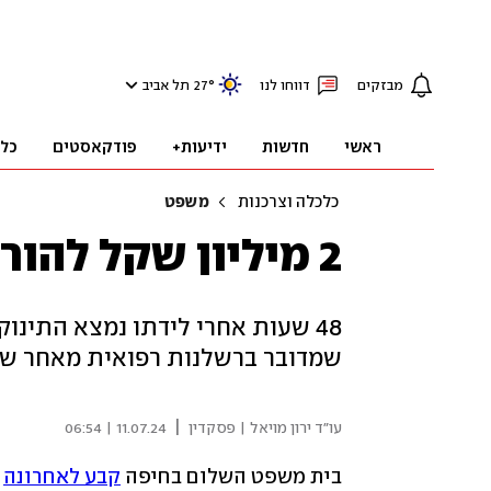
מבזקים
דווחו לנו
°
27
תל אביב
ראשי
חדשות
ידיעות+
פודקאסטים
כל
כלכלה וצרכנות
משפט
2 מיליון שקל להורי תינוק שמת בגיל יומיים
48 שעות אחרי לידתו נמצא התינו
שמדובר ברשלנות רפואית מאחר שכב
|
עו"ד ירון מויאל | פסקדין
11.07.24 | 06:54
בית משפט השלום בחיפה 
קבע לאחרונה