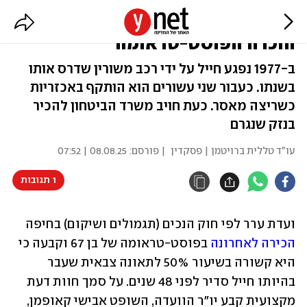
תאונה בצבא, דקירה בכלא: כך
הוכרה הפוסט-טראומה
ב-1977 נפגע חייל על ידי רכב משורין שדרס אותו
בשנתו. כעבור שני עשורים הוא הותקף באכזריות
כשריצה מאסר. כעת חויב משרד הביטחון להכיר
בנזק שנגרם
עו"ד טללית ברויטמן | פסקדין
| פורסם:
08.08.25 | 07:52
1 תגובות
ועדת ערר לפי חוק הנכים (תגמולים ושיקום) בחיפה 
הכירה לאחרונה
 בפוסט-טראומה של בן 67 וקבעה כי 
היא קשורה בשיעור 50% לתאונה צבאית שעבר 
בהיותו חייל סדיר לפני 48 שנים. על סמך חוות דעת 
מקצועית קבע יו"ר הוועדה, השופט אבישי קאופמן, 