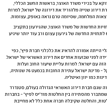
נראה שאת השבחים יש להעתיר הפעם דווקא על בכירי משרד האוצר, בראשות החשב הכללי, 
רו"ח יהלי רוטנברג, שהצליחו למנוע מחברת דירוג שנייה מלהוריד את דירוגה של ישראל, למרות 
צאות המלחמה, שסיומה טרם נראה באופק, עצומות.
בחברת הדירוג לא הספיקו להתייחס לתחזיות החדשות של משרד האוצר, שהגירעון בתקציב 
עלול לזלוג מהצפי לשיעור גבוה של 6.6% לתחזית החדשה של גירעון עצום ורב עוד יותר שיגיע 
גם העלייה בשיעור החוב מהתוצר הישראלי הייתה אמורה להדאיג את כלכלני חברת פיץ', כפי 
שהדאיגה את כלכלני חברת מוד'יס, שהורידה לפני שבועות אחדים את דירוג האשראי של ישראל. 
אולם, נראה שעובדה אחת מיטיבה בעניין הזה עם ישראל: למרות עליית שיעור החוב ועלות 
מלחמה שחזויה כרגע ל-270 מיליארד שקל - מדינת ישראל עתירת החובות בכמעט 76 שנותיה, 
נות כמו יוון ואיטליה.
הדוח של פיץ' מעורר במשרד האוצר תקווה שגם חברת דירוג האשראי הגדולה בעולם, סטנדרד 
אנד פור, לא תוריד את הדירוג, אולם כפי שמתברר מהסתירה בין החלטות מוד'יס לפיץ' - בחברות 
אלה קיימת עצמאות מלאה בקבלת ההחלטות, והחלטה שקיבלה חברה אחת כלל לא מחייבת 