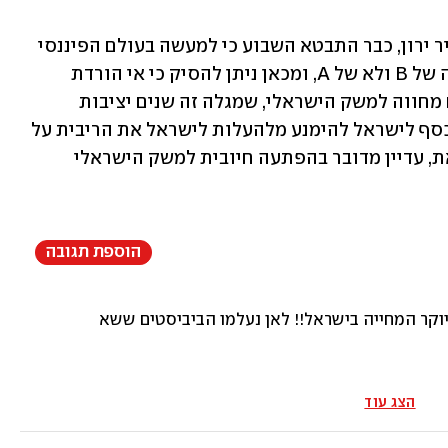
יחד עם זאת, נגיד בנק ישראל, הפרופ' אמיר ירון, כבר התבטא השבוע כי למעשה בעולם הפיננסי 
ישראל כבר מתומחרת כבעלת דירוג ברמה של B ולא של A, ומכאן ניתן להסיק כי אי הורדת 
הדירוג על ידי חברת פיץ' הוא יותר משום מחווה למשק הישראלי, שמגלה זה שנים יציבות 
ואחריות, מאשר אמירה לעולם המלווים כסף לישראל להימנע מלהעלות לישראל את הריבית על 
הלוואותיה החדשות הגדולות. יחד עם זאת, עדיין מדובר בהפתעה חיובית למשק הישראלי 
הוספת תגובה
יוקר המחייה בישראל!! לאן נעלמו הביביסטים ששאלו כמה עולה 
הצג עוד