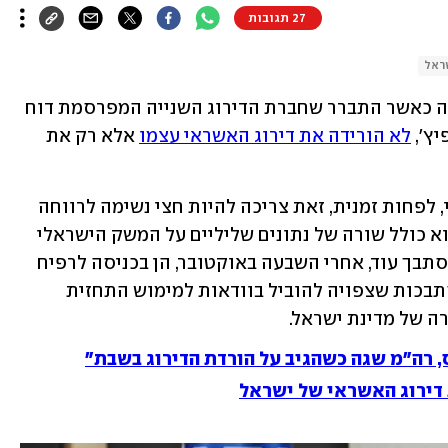
27 תגובות
ראל
במשרד האוצר ובבנק ישראל נשמו לרווחה כאשר התברר שחברת הדירוג השנייה המפרסמת דוח 
ץ', 
לא הורידה את דירוג האשראי עצמו
 אלא רק את 
אולם, למרות האבן שירדה מהלב הפיננסי, לפחות זמנית, זאת צריכה להיות חצי נשימה לרווחה 
בלבד. הדוח של פיץ' אינו מבשר טובות, הוא כולל שורה של נתונים שליליים על המשק הישראלי 
ומובעת בו דאגה רבה פן חלילה ישראל תסתבך עוד, אחרי השבעה באוקטובר, הן בכניסה לרפיח 
והן מהתעצמות הלחימה בגבול לבנון, הסתבכות שצפויה להוביל בוודאות למימוש התחזית 
ה של מדינת ישראל.
, רה"מ שגה כשהגיב על הורדת הדירוג בשבת"
 דירוג האשראי של ישראל