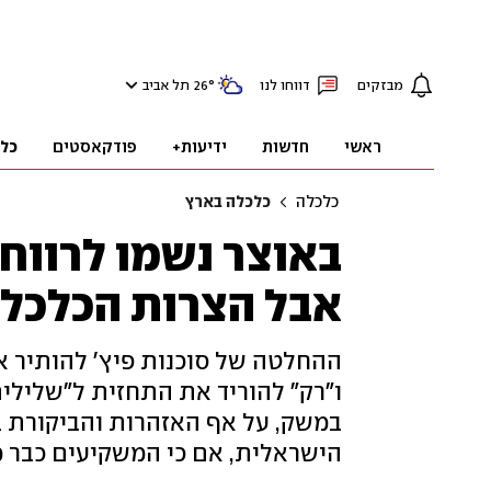
מבזקים
דווחו לנו
°
26
תל אביב
ראשי
חדשות
ידיעות+
פודקאסטים
כל
כלכלה
כלכלה בארץ
באוצר נשמו לרווחה
אבל הצרות הכלכלי
ההחלטה של סוכנות פיץ' להותיר א
ו"רק" להוריד את התחזית ל"שלילי
במשק, על אף האזהרות והביקורת ב
הישראלית, אם כי המשקיעים כבר מ