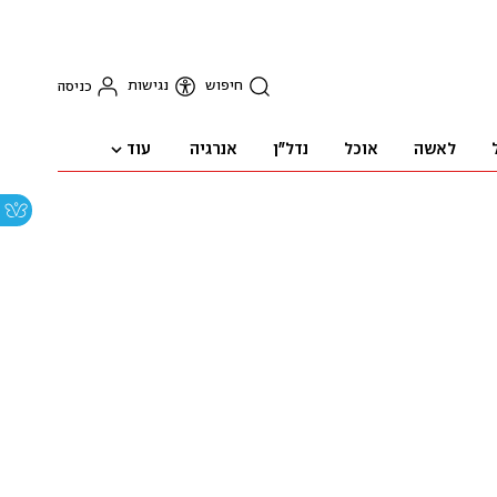
חיפוש
נגישות
כניסה
עוד
לאשה
אוכל
נדל"ן
אנרגיה