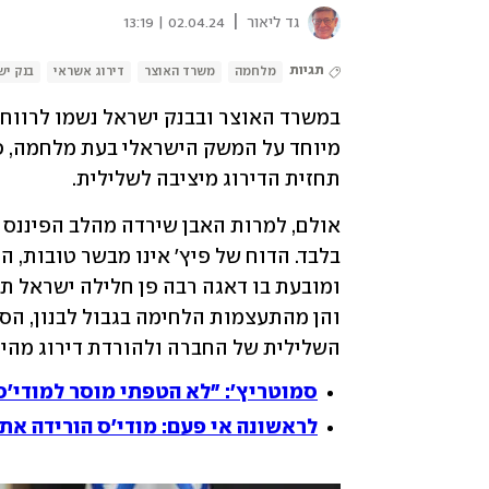
|
גד ליאור
02.04.24 | 13:19
תגיות
מלחמה
משרד האוצר
דירוג אשראי
בנק יש
מיוחד על המשק הישראלי בעת מלחמה, פי
תחזית הדירוג מיציבה לשלילית.
השלילית של החברה ולהורדת דירוג מהיר
סמוטריץ': "לא הטפתי מוסר למודי'ס
לראשונה אי פעם: מודי'ס הורידה את