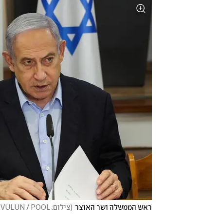
ראש הממשלה ושר האוצר
(
צילום: EPA/RONEN ZVULUN / POOL