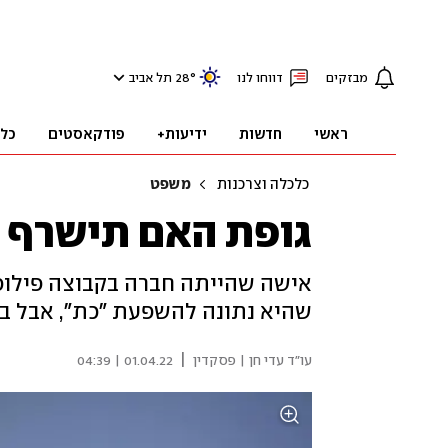
מבזקים
דווחו לנו
°
28
תל אביב
ראשי
חדשות
ידיעות+
פודקאסטים
כל
כלכלה וצרכנות
משפט
גופת האם תישרף ל
אישה שהייתה חברה בקבוצה פילוסו
שהיא נתונה להשפעת "כת", אבל ב
|
עו"ד עדי חן | פסקדין
01.04.22 | 04:39