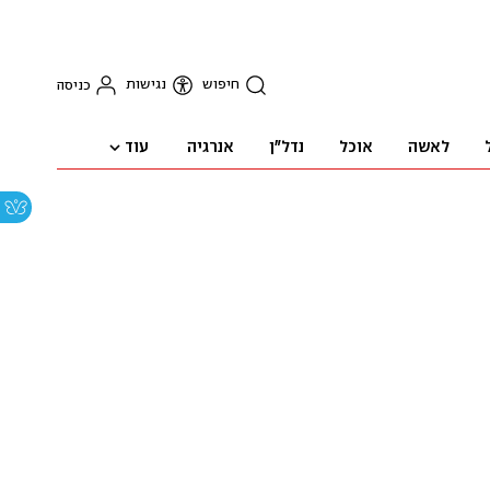
חיפוש
נגישות
כניסה
עוד
לאשה
אוכל
נדל"ן
אנרגיה