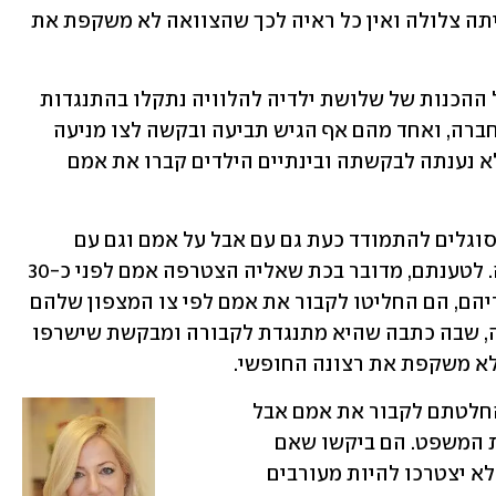
השופטת אביגיל כהן קבעה שהמנוחה הייתה צלולה ואין כל ראיה לכך שהצוואה לא משקפת את 
האישה הלכה לעולמה במרץ האחרון אבל ההכנות של שלושת ילדיה להלוויה נתקלו בהתנגדות 
מצד חברי קבוצת ריקי שחם שבה הייתה חברה, ואחד מהם אף הגיש תביעה ובקשה לצו מניעה 
דחוף שימנע את קבורתה. השופטת כהן לא נענתה לבקשתה ובינתיים הילדים קברו את אמם 
בתגובה לתביעה טענו הילדים שהם לא מסוגלים להתמודד כעת גם עם אבל על אמם וגם עם 
הלחצים שמפעילים עליהם חברי הקבוצה. לטענתם, מדובר בכת שאליה הצטרפה אמם לפני כ-30 
שנה – מעשה שפירק את המשפחה. לדבריהם, הם החליטו לקבור את אמם לפי צו המצפון שלהם 
והם חוששים שהצוואה שהשאירה אחריה, שבה כתבה שהיא מתנגדת לקבורה ומבקשת שישרפו 
לא משקפת את רצונה החופשי.
בסופו של דבר, הילדים ביקשו לכבד את החלטתם לקבור את אמם אבל 
הודיעו שיכבדו כל החלטה שתתקבל בבית המשפט. הם ביקשו שאם 
יוחלט על הוצאת הגופה ושריפתה – הם לא יצטרכו להיות מעורבים 