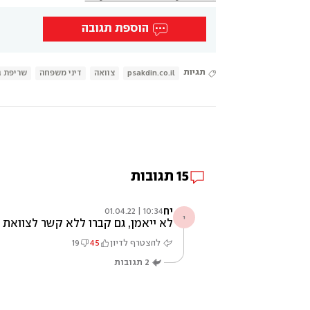
הוספת תגובה
תגיות
psakdin.co.il
צוואה
דיני משפחה
שריפת ג
15
תגובות
יח
10:34 | 01.04.22
י
לא ייאמן, גם קברו ללא קשר לצוואת
להצטרף לדיון
45
19
2
תגובות