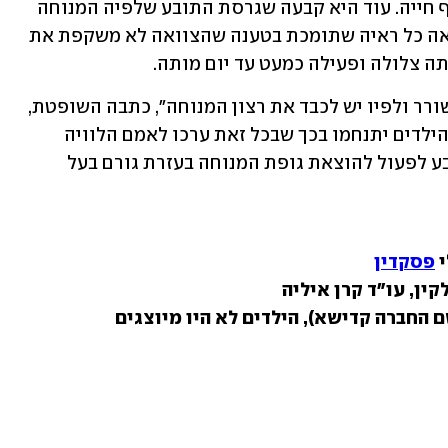
מקובלות", והייתה שייכת לקבוצה עד סוף חייה. עוד היא קבעה שגרסת התובע שלפיה המנוחה 
ביקשה שלא להיקבר לא נסתרה ולא הובאה כל ראיה שתומכת בטענה שהצוואה לא משקפת את 
ה צלולה ופעילה כמעט עד יום מותה.
"לפיכך, יש להישען על המצב המשפטי השורר ולפיו יש לכבד את רצון המנוחה", כתבה השופטת, 
וקיבלה את התביעה תוך שציינה כי אולי הילדים יתנחמו בכך שבכל זאת ערכו לאמם הלוויה 
וישבו עליה שבעה. השופטת הורתה לתובע לפעול להוצאת גופת המנוחה בעזרת גורם בעל 
 
פסקדין