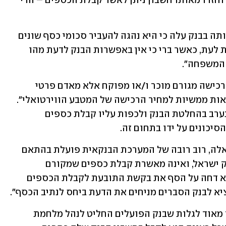
המטבע הווירטואלי וכספי התמורה יצאו וחזרו מאותו חשבון ניתן לאשר קבלת הכספים – הרי 
יחד עם זאת מציין הבנק כי "מניתוח פעילותה בבנק עלה כי היא נהגה להעביר סכומי כסף שונים 
(עשרות אלפי שקלים) לבני משפחתה מעת לעת, כאשר ברי כי אין באפשרות הבנק לדעת מהו 
המשפחה".  
עוד מציין הבנק כי פרימן לא ביצעה את הרכישה מגורם מוכר ו/או מפוקח אלא מאדם פרטי 
במזומן. "התובעת כשלה מלהציג אסמכתאות ממשיות למחיר הרכישה של המטבע הווירטואלי". 
הבנק טוען כי בנסיבות האמורות אין להתערב בהחלטת הבנק ולכפות עליו קבלת כספים 
סיכונים על ידו בתחום זה. 
עוד טוען הבנק כי "במועד כתיבת שורות אלה, רוב רובה של המערכת הבנקאית פועלת בהתאם 
לעמדת הגורם המאסדר של פעילותה, בנק ישראל, ואינה מאשרת קבלת כספים שמקורם 
בעסקאות במטבעות וירטואליים. הבנק לא דחה על הסף את בקשת התובעת לקבלת הכספים 
א לבנק הסברים מניחים את הדעת ביחס לנתיב הכסף". 
בא כוח של התובעת אסתר פרימן: "מצער מאוד לגלות שבנק הפועלים החליט לנהל מלחמת 