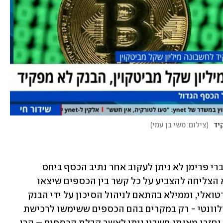
יד
(
צילום: משי בן עמי
)
במסגרת כתב ההגנה טוען הבנק כי "מהסברי פרימן לא ניתן לעקוב אחר נתיב הכסף ביחס 
לרכישת המטבע הווירטואלי, התובעת לא הצליחה להצביע על כל קשר בין הכספים שיצאו 
מחשבונה לבנה לבין רכישת המטבע הווירטואלי, וממילא בהתאם לניהול הסיכון על ידי הבנק 
בקשר עם מטבעות וירטואליים במועד הרלוונטי - רק במקרים בהם הכספים ששימשו לרכישת 