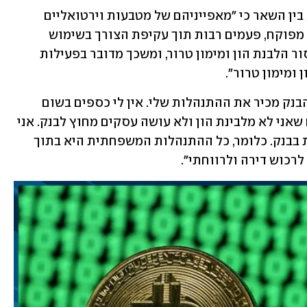
במסגרת מכתב ששלח הבנק לאסתר כתב בין השאר כי "מאפייניהם של מטבעות וירטואליים 
מאפשרים העברתם באופן אנונימי ובלתי מפוקח, פעמים רבות תוך עקיפת הצורך בשימוש 
בגורמים הפיננסיים עליהם חל משטר איסור הלבנת הון ומימון טרור, ומשכך מדובר בפעילות 
 ומימון טרור".
על אסתר התשובה לא הייתה מקובלת. "הבנק מכיר את ההתנהלות שלי. אין לי כספים בשום 
מקום אחר, רק בבנק הפועלים. הם יודעים שאני לא מלבינת הון ולא עושה עסקים מחוץ לבנק. אני 
פנסיונרית. לכל ארבעת ילדיי יש חשבונות בבנק. כלומר, כל ההתנהלות המשפחתית היא בתוך 
לרכוש דירה ולרווחתי".