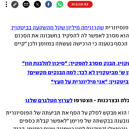
63 תגובות
נסיונרית 
שהרוויחה מיליון שקל מהשקעה בביטקוין 
לבין בנק הפועלים אותו תבעה בטענה כי הוא מסרב לאפשר לה להפקיד בחשבונה את הסכום 
שצברה. הבנק לא מאפשר לה להכניס את הכסף בטענה כי הרכישה נעשתה במזומן ולכן "קיים 
קוין, הבנק מסרב להפקיד: "סיכון להלבנת הון"
 ש' מביטקוין לא לבד: למה הבנקים מקשים?
יטקוין: "אני מיליונרית על העץ"
לה ובצרכנות - הצטרפו 
לערוץ הטלגרם שלנו
לאחרונה הגיש הבנק כתב הגנה במסגרתו הוא מבקש לסלק על הסף את תביעתה של הפנסיונרית 
אסתר פרימן. הבנק טוען כי עניינה של התובענה בבקשתה של פרימן "לאפשר קבלת כספים 