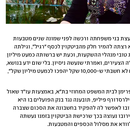
הסיפור התחיל כשפרימן (69) הקשיבה לעצת בני משפחתה ורכשה לפני שמונה שנים מטבעות 
ביטקוין ב-10,000 שקל. ביולי האחרון היא רצתה להמיר חלק מהביטקוין לכסף "רגיל", וגילתה 
שההשקעה התמימה שלה לא מביישת את טובי מנהלי ההשקעות, וכעת יש ברשותה כמעט מיליון 
שקל. "הקשבתי לבן שלי ולאחיינים, לחבר'ה הצעירים, ואמרתי שנעשה ניסיון. בלי שום ידע בנושא, 
בתמימות אמיתית של אזרח פשוט. בחיים לא חשבתי ש-10,000 שקל יהפכו לכמעט מיליון שקל", 
אלא שהסיפור הסתבך. בנובמבר הגישה פרימן לבית המשפט המחוזי בת"א, באמצעות עו"ד שאול 
ציוני ועו"ד ליאור קיפרמן ממשרד ציוני פילרסדורף פיליפ, תובענה נגד בנק הפועלים בו היא 
מנהלת את חשבונה זה 40 שנה, לאור סירובו לאפשר לה להפקיד בחשבונה את הסכום שצברה 
בזכות הביטקוין. לטענת הבנק הסיבה לסירובו נעוצה בכך שרכישת הביטקוין בזמנו נעשתה 
לוודא את מסלול הכספים והמטבעות. 