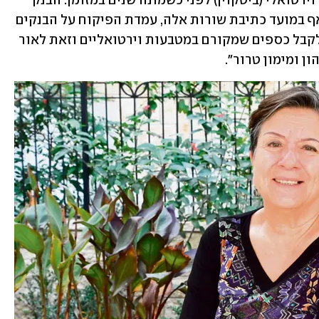
שמקורם על פי הנטען בהשקעתה במטבע וירטואלי (ביטקוין) לפני כשמונה שנים במזומן. הבנק 
יטען כי במועדים הרלוונטיים לתובענה ואף במועד כתיבת שורות אלה, עמדת הפיקוח על הבנקים 
היא כי אין לחייב את המערכת הבנקאית לקבל כספים שמקורם במטבעות וירטואליים וזאת לאור 
ן ומימון טרור". 