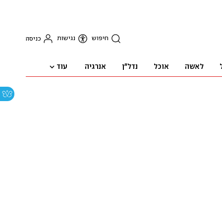
חיפוש
נגישות
כניסה
עוד
לאשה
אוכל
נדל"ן
אנרגיה