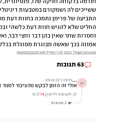
אמונה בכך שאשה מבוגרת מסוגלת בכלל ל
מצאתם טעות? כתבו לנו | המייל האדום גם בווטסאפ
63
תגובות
....
09:15 | 09.02.22
אנ
אולי זה הזמן לבקש מהציבור לסגור את חשבונות הבנק בבנק הפועלים אני חושב שהוא תומך בטרור גם אני לא יודע את נתיבי הכסף ש
להצטרף לדיון
74
12
2
תגובות