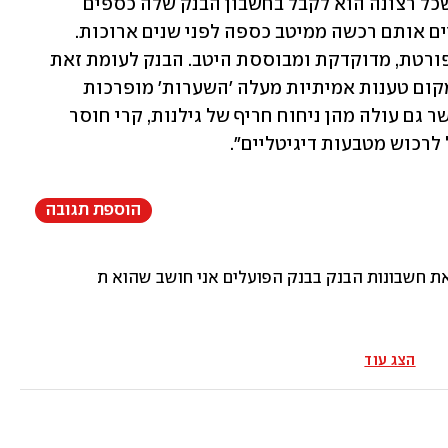
חורמה בלקוחה ותיקה שלו, פנסיונרית, שכל רצונה הוא לקבל בחשבון הבנק שלה כספים 
ששייכים לה ושמקורם במטבעות דיגיטליים אותם רכשה ממיטב כספה לפני שנים ארוכות. 
התביעה של פרימן נתמכה בחוות דעת מפורטת, מדוקדקת ומבוססת היטב. הבנק לעומת זאת 
החליט שלא להגיש חוות דעת כלשהי ובמקום טענות אמיתיות מעלה 'השערות' מופרכות 
וחסרות שחר שאין בהן דבר וחצי דבר, ואשר גם עולה מהן ניחוח חריף של גילנות, קרי חוסר 
רכוש מטבעות דיגיטליים".
הוספת תגובה
לו והשקעות של הבנק אולי הוא מלבין כסף על חשבוני דרוש חקירה
הצג עוד