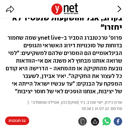
"ברור שלא תהיה הורדת דירוג
בקרוב, אבל ההשקעות שנפסיד לא
יחזרו"
פרופ' טרכטנברג הסביר ב-ynet live שמה שחמור
בדוחות של סוכנויות דירוג האשראי והגופים
הבינלאומיים הם המסרים שלהם למשקיעים: "למי
שרואה אותנו מבחוץ לא משנה אם אי-הוודאות
נובעת מהחקיקה או מהמחאה - הדרישה היא קודם
כל לעצור את החקיקה". יאיר אבידן, לשעבר
המפקח על הבנקים: "עד עכשיו ישראל הייתה אי
של יציבות, אנחנו הופכים לאי של חוסר יציבות"
שרון כידון
,
ישי שנרב
,
ניר (שוקו) כהן
,
אטילה שומפלבי
|
פורסם:
31.07.23 | 10:34
52 תגובות