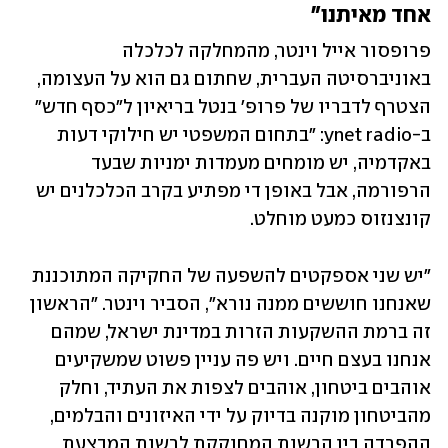
אחד מאיתנו"
פרופסור אייל וינטר, מהמחלקה לכלכלה 
באוניברסיטה העברית, שחתום גם הוא על העצומה, 
הצטרף לדבריו של פרופ' בנטל בריאיון ל"כסף חדש" 
ב-ynet radio: "בתחום המשפטי יש חילוקי דעות 
באקדמיה, יש מומחים מעמדות ימניות שבעד 
הרפורמה, אבל באופן די מפתיע בקרב הכלכלנים יש 
קונצנזוס כמעט מוחלט.
"יש שני אספקטים להשפעה של החקיקה המתוכננת 
שאנחנו חוששים ממנה נורא", הסביר וינטר. "הראשון 
זה ברמת ההשקעות הזרות במדינת ישראל, שמהם 
אנחנו בעצם חיים. ויש פה עניין פשוט שמשקיעים 
אוהבים ביטחון, אוהבים לצפות את העתיד, וחלק 
מהביטחון מוקנה בדיוק על ידי האיזונים והבלמים, 
ההפרדה בין הרשות המחוקקת לרשות המבצעת 