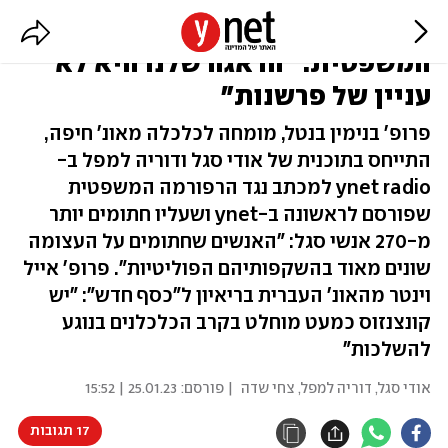
מכתב הכלכלנים נגד המהפכה
המשפטית: "הדאגה שלנו היא לא
עניין של פרשנות"
פרופ' בנימין בנטל, מומחה לכלכלה מאונ' חיפה,
התייחס בתוכנית של אודי סגל ודוריה למפל ב-
ynet radio למכתב נגד הרפורמה המשפטית
שפורסם לראשונה ב-ynet ושעליו חתומים יותר
מ-270 אנשי סגל: "האנשים שחתומים על העצומה
שונים מאוד בהשקפותיהם הפוליטיות". פרופ' אייל
וינטר מהאונ' העברית בריאיון ל"כסף חדש": "יש
קונצנזוס כמעט מוחלט בקרב הכלכלנים בנוגע
להשלכות"
אודי סגל
,
דוריה למפל
,
צחי שדה
| פורסם:
25.01.23 | 15:52
17 תגובות