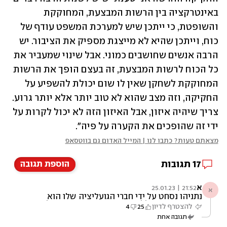
באינטרקציה בין הרשות המבצעת, המחוקקת 
והשופטת, כי ייתכן שיש למערכת המשפט עודף של 
כוח, וייתכן שהיא לא מייצגת מספיק את הציבור. יש 
הרבה אנשים שחושבים כמוני. אבל שינוי שמעביר את 
כל הכוח לרשות המבצעת, זה בעצם הופך את הרשות 
המחוקקת לשחקן שאין לו שום יכולת להשפיע על 
החקיקה, וזה מצב שהוא לא טוב יותר אלא יותר גרוע. 
צריך שיהיה איזון, אבל האיזון הזה לא יכול לקרות על 
ידי זה שהופכים את הקערה על פיה".
מצאתם טעות? כתבו לנו | המייל האדום גם בווטסאפ
17
תגובות
הוספת תגובה
א
21:52 | 25.01.23
א
נתניהו נסחט על ידי חברי הגועליציה שלו הוא
אבוד הוא צריך ללכת טוב יעשה עכשיו היום לפני
להצטרף לדיון
25
4
שיהיה מאוחר.הוא הורס לנו אתה מדינה
תגובה אחת