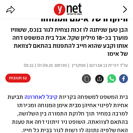
האחיות ניצחו: האח יפונה מבית
היוקרה של אימם המנוחה
הבן טען שניתנה לו זכות נצחית לגור בנכס, ששוויו
מוערך בכ-18 מיליון שקל. אבל בית המשפט דחה
אותו וקבע שהוא חייב להתפנות בהתאם לצוואת
של אימו
עו"ד דורית בן אברהם | פסקדין
| פורסם:
01.09.25 | 05:22
52 תגובות
בית המשפט למשפחה בקריות 
קיבל לאחרונה
 תביעת 
אחיות לפינוי אחיהן מבית אימן המנוחה ומכירתו 
למרבה במחיר תוך חלוקת התמורה בין השלושה, 
בהתאם לצוואתה. השופט ניר זיתוני דחה את טענת 
האח שלפיה נתונה לו רשות לגור בבית כל חייו.