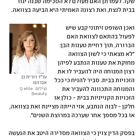
שקל. לעמדתן האם מעולם לא הסכימה שבנה יגור 
בבית לנצח, ואת רצונה האמיתי היא הביעה בצוואה.
ואכן השופט זיתוני קבע שיש 
לפעול בהתאם לצוואת האם 
הברורה, תוך דחיית טענות הבן: 
"לא מצאתי כי לשון הצוואה 
מחזקת את טענות הנתבע לפיהן 
רצון המנוחה היה להעביר לו את 
עו"ד דורית בן 
הזכויות בבית. סביר להניח כי ככל 
אברהם
והמנוחה התכוונה להעביר את 
צילום: Q elite 
beauty
הזכויות הקנייניות בבית - כולן או 
חלקן - לבנה הנתבע, אזי הייתה מציינת זאת בצוואה, 
או בכל מסמך אחר שערכה במרוצת השנים".
בפסק הדין צוין כי הצוואה מסדירה היטב את הנעשה 