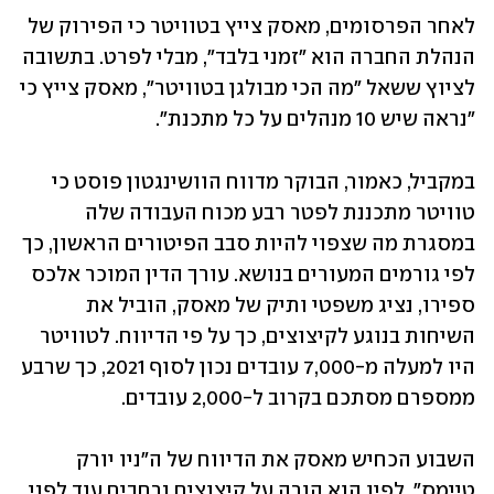
לאחר הפרסומים, מאסק צייץ בטוויטר כי הפירוק של 
הנהלת החברה הוא "זמני בלבד", מבלי לפרט. בתשובה 
לציוץ ששאל "מה הכי מבולגן בטוויטר", מאסק צייץ כי 
"נראה שיש 10 מנהלים על כל מתכנת".
במקביל, כאמור, הבוקר מדווח הוושינגטון פוסט כי 
טוויטר מתכננת לפטר רבע מכוח העבודה שלה 
במסגרת מה שצפוי להיות סבב הפיטורים הראשון, כך 
לפי גורמים המעורים בנושא. עורך הדין המוכר אלכס 
ספירו, נציג משפטי ותיק של מאסק, הוביל את 
השיחות בנוגע לקיצוצים, כך על פי הדיווח. לטוויטר 
היו למעלה מ-7,000 עובדים נכון לסוף 2021, כך שרבע 
ממספרם מסתכם בקרוב ל-2,000 עובדים.
השבוע הכחיש מאסק את הדיווח של ה"ניו יורק 
טיימס", לפיו הוא הורה על קיצוצים נרחבים עוד לפני 