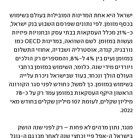
ישראל היא אחת המדינות המובילות בעולם בשימוש 
בכסף מזומן. לפי נתונים שפרסם השבוע בנק ישראל, 
כ-21% מכלל העסקאות בבתי עסק ובחנויות פיזיות 
נעשות במזומן. לשם השוואה, במדינות OECD כמו 
נורבגיה, קנדה, אוסטרליה ושבדיה, אחוזי התשלום 
במזומן נעים בין 4% ל-8%, והמספרים רק הולכים 
ויורדים מידי שנה. כלומר, השימוש במזומן ברחבי 
העולם הולך ונכחד, בעוד שבישראל ניכרת עלייה 
בשימוש במזומן. כך למשל, כחודש לפני סגר הקורונה 
הראשון היקף העסקאות במזומן עמד רק על כ-78 
מיליון שקלים, לעומת 107 מיליון שקלים בחודש מאי 
2022. 
מנגד, נתון מדהים לא פחות – רק לפני שנה הושק 
בישראל ה-אפל פיי וכחצי שנה לאחר מכן גם ה-גוגל 