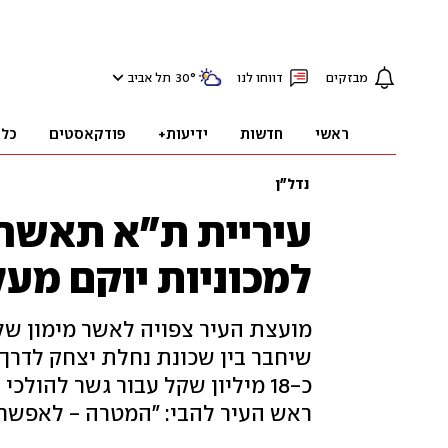
מבזקים
דווחו לנו
°
30
תל אביב
ראשי
חדשות
ידיעות+
פודקאסטים
כלכ
נדל"ן
עיריית ת"א תאשר 
למכוניות יוקם מעל
שיחבר בין שכונת נחלת יצחק לדרך 
כ-18 מיליון שקל עבור גשר להולכ
ראש העיר להבי: "המטרה - לאפשר 