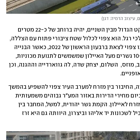
, עיצוב הדמיה: דגן
)
על פי התוכנית, גשר עמק הברכה, הפרויקט הגדול מבין השניים, יהיה ברוחב של כ-22 מטרים 
והוא מיועד למעבר כלי רכב, אופניים והולכי רגל. הוא צפוי לכלול שטח ציבורי פתוח עם הצללה, 
תאורה, שבילי הליכה ועוד. המכרז לבנייתו צפוי לצאת ברבעון הראשון של 2022, כאשר הבנייה 
צפויה להימשך כ-3 שנים. כיום קיימים כ-10 גשרים מעל האיילון שמשמשים לתנועת מכוניות, 
בהם קק"ל, רוקח, ההלכה, דורי,  ארלוזורוב, מוזס,  השלום, יצחק שדה, לה גווארדייה וההגנה, וכן 
ופניים.
בענף הנדל"ן מעריכים כי לצד טיוב התנועה, החיבור בין מזרח למערב העיר צפוי להשפיע בהמשך 
גם על ערך הנכסים בשכונות המזרחיות. כיום מחירי הדירות באזור המע"ר גבוהים משמעותית 
ממחירי הדירות בשכונת נחלת יצחק שממזרח לאיילון. הקמת גשר יהודית, למשל, המחבר בין 
שכונת מונטיפיורי לרחוב יגאל אלון שמוביל לשכונות יד אליהו וביצרון, היוותה גם היא זרז 