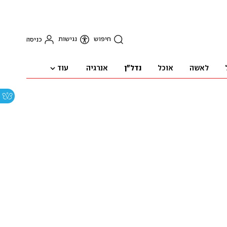
חיפוש
נגישות
כניסה
עוד
לאשה
אוכל
נדל"ן
אנרגיה