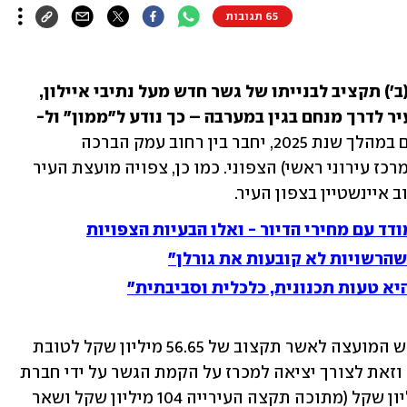
65 תגובות
עיריית תל אביב-יפו צפויה לאשר מחר (ב') תקציב לבנייתו של גשר חדש מעל נתיבי איילון, 
ר לדרך מנחם בגין במערבה – כך נודע ל"ממון" ול-
 הגשר, שלפי התכנון הקמתו תושלם במהלך שנת 2025, יחבר בין רחוב עמק הברכה 
שבשכונה הגובלת בגבעתיים עם המע"ר (מרכז עירוני ראשי) הצפוני. כמו כן, צפויה מועצת העיר 
איינשטיין בצפון העיר.
ד עם מחירי הדיור - ואלו הבעיות הצפויות
יא טעות תכנונית, כלכלית וסביבתית"
במסגרת ההצעות שיובאו לאישור, תתבקש המועצה לאשר תקצוב של 56.65 מיליון שקל לטובת 
השלמת המימון לבניית גשר עמק הברכה, וזאת לצורך יציאה למכרז על הקמת הגשר על ידי חברת 
נתיבי איילון. העלות הכוללת היא 114 מיליון שקל (מתוכה תקצה העירייה 104 מיליון שקל ושאר 