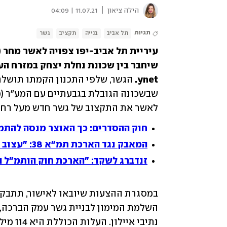
|
הילה ציאון
11.07.21 | 04:09
תגיות
תל אביב
בנייה
תקציב
גשר
שיחבר בין שכונת נחלת יצחק במזרח העי
ynet.
לאשר את התקצוב של גשר חדש מעל רחוב 
חוק ההסדרים: כך האוצר מנסה להתמוד
המאבק נגד הארכת תמ"א 38: "עצוב שהרשויות לא קובעות את גורלן"
זנדברג לשקד: "הארכת חוק הותמ"ל ה