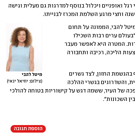
הקלה שצפוי להיפתח. הוא מיועד להולכי רגל ואופניים ויכלול בנוסף למדרגות גם מעלית וגישה 
שנה וחצי מרגע השלמת המכרז לבנייתו.
סגנית ראש עיריית תל אביב מטעם מרצ, מיטל להבי, הממונה על תחום 
התחבורה בעיר, אמרה ל"ממון" ול-ynet: "בעולם ערים רבות השכילו 
לחבר את חלקיהן מעל נהרות ואוטוסטרדות. המטרה היא לאפשר מעבר 
נגיש ומהיר בין מזרח העיר למערבה, באמצעות הליכה, רכיבה ותחבורה 
לדבריה, "גשר עמק הברכה הוא שלב נוסף בהגשמת החזון, לצד גשרים 
מיטל להבי
צילום: יחיאל ינאי
נוספים שבוצעו באחרונה, בהם גשר יהודית, והשדרוגים בגשרי ההלכה 
ומוזס. גשר אינשטיין גם הוא חלק מהמהפכה של העיר, ששמה דגש על קישוריות בטוחה להולכי 
ין השכונות".
הוספת תגובה