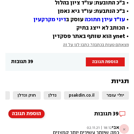
• 
עו"ד עידן חתוכה
 עוסק ב
דיני מקרקעין
• ynet הוא שותף באתר פסקדין
מצאתם טעות בכתבה? כתבו לנו על זה
39 תגובות
הוספת תגובה
תגיות
יולי עופר
psakdin.co.il
נדלן
חוק ונדלן
ועד
39
תגובות
הוספת תגובה
אבי
18:12 | 02.11.21
א
כמה שיותר עשירים יותר קמצנים