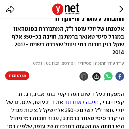
רות עופר תשלם מאות אלפי ש' על
חובות למגדל היוקרה
אלמנתו של יולי עופר ז"ל, המתגוררת בפנטהאוז
במגדל סיטי טאואר ברמת גן, חויבה בכ-350 אלף
שקל בגין חובות דמי ניהול שצברה בשנים 2017-
2014
עו"ד עידן חתוכה | פסקדין
| פורסם:
02.11.21 | 07:11
39 תגובות
המפקחת על רישום המקרקעין בתל אביב, דגנית 
קציר-ברין, 
חייבה לאחרונה
 את רות עופר, אלמנתו של 
יולי עופר ז"ל, לשלם כ-350 אלף שקל לנציגות מגדל 
היוקרה סיטי טאוור ברמת גן, עבור חובות דמי ניהול. 
היא דחתה את הטענה המרכזית של עופר, שלפיה דמי 