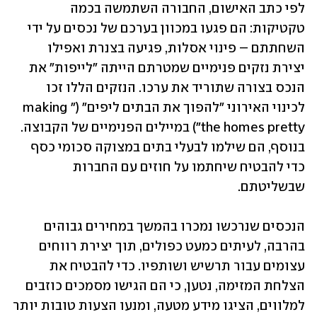
לפי כתב האישום, החבורה השתמשה בכמה 
טקטיקות: הם פגעו במכוון בערכם של נכסים על ידי 
השחתתם – פינוי אסלות, פגיעה בצנרת ואפילו 
יצירת נזקים פנימיים שמטרתם הייתה "לייפות" את 
הנכס בצורה שתוריד את ערכו. הנזקים הללו זכו 
לכינוי האירוני "להפוך את הבתים ליפים" (״making 
the homes pretty") במיילים הפנימיים של הקבוצה. 
בנוסף, הם שילמו לבעלי בתים במצוקה סכומי כסף 
כדי להבטיח שיחתמו על חוזים עם החברות 
שבשליטתם.
הנכסים שנרכשו נמכרו בהמשך במחירים גבוהים 
בהרבה, לעיתים כמעט כפולים, תוך יצירת רווחים 
עצומים עבור תרשיש ושותפיו. כדי להבטיח את 
הצלחת המזימה, נטען, כי הם הגישו מסמכים כוזבים 
למלווים, הציגו מידע מטעה, ומנעו הצעות טובות יותר 