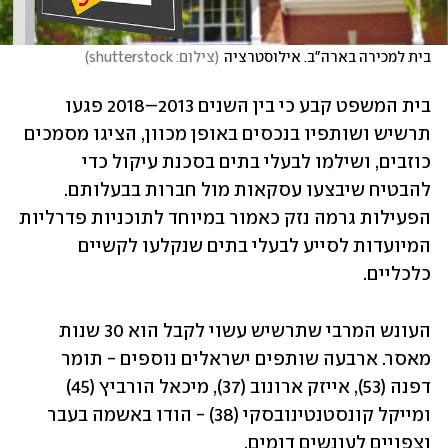
בית למכירה בארה"ב. אילוסטרציה
(
צילום: shutterstock
)
בית המשפט קבע כי בין השנים 2013–2018 פגעו 
תרשיש ושותפיו בנכסים באופן מכוון, הציגו מסמכים 
כוזבים, ושילמו לבעלי בתים בסכנת עיקול כדי 
להבטיח שיבצעו עסקאות מול חברות בבעלותם. 
הפעילות גרמה נזק כאמור במיוחד לתוכניות פדרליות 
המיועדות לסייע לבעלי בתים שנקלעו לקשיים 
כלכליים. 
העונש המרבי שתרשיש עשוי לקבל הוא 30 שנות 
מאסר. ארבעה שותפים ישראלים נוספים - תומר 
דפנה (53), אייזק ארונוב (37), מיכאל הורביץ (45) 
ומייקל קונסטנטינובסקי (38) - הודו באשמה בעבר 
וצפויים לעונשים דומים.