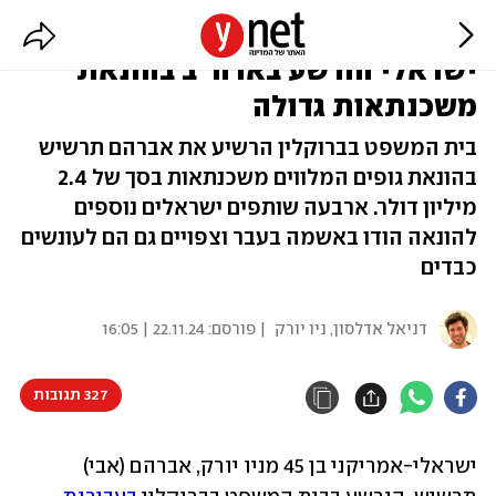
צפוי למאסר של עד 30 שנים:
ישראלי הורשע בארה"ב בהונאת
משכנתאות גדולה
בית המשפט בברוקלין הרשיע את אברהם תרשיש
בהונאת גופים המלווים משכנתאות בסך של 2.4
מיליון דולר. ארבעה שותפים ישראלים נוספים
להונאה הודו באשמה בעבר וצפויים גם הם לעונשים
כבדים
דניאל אדלסון, ניו יורק
| פורסם:
22.11.24 | 16:05
327 תגובות
ישראלי-אמריקני בן 45 מניו יורק, אברהם (אבי) 