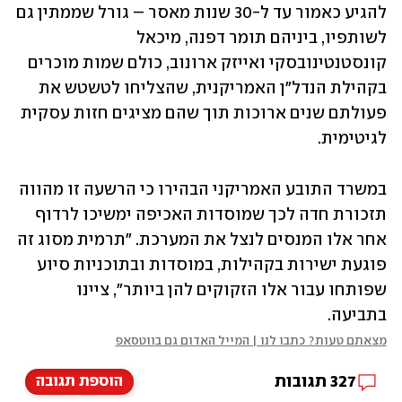
להגיע כאמור עד ל-30 שנות מאסר – גורל שממתין גם 
לשותפיו, ביניהם תומר דפנה, מיכאל 
קונסטנטינובסקי ואייזק ארונוב, כולם שמות מוכרים 
בקהילת הנדל"ן האמריקנית, שהצליחו לטשטש את 
פעולתם שנים ארוכות תוך שהם מציגים חזות עסקית 
לגיטימית.
במשרד התובע האמריקני הבהירו כי הרשעה זו מהווה 
תזכורת חדה לכך שמוסדות האכיפה ימשיכו לרדוף 
אחר אלו המנסים לנצל את המערכת. "תרמית מסוג זה 
פוגעת ישירות בקהילות, במוסדות ובתוכניות סיוע 
שפותחו עבור אלו הזקוקים להן ביותר", ציינו 
בתביעה.
מצאתם טעות? כתבו לנו | המייל האדום גם בווטסאפ
327
תגובות
הוספת תגובה