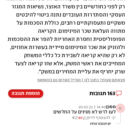
רק לפני כחודשיים בין משרד האוצר, נשיאות המגזר 
העסקי והסתדרות העובדים נתנה ביטוי להיבטים 
משקיים ותעסוקתיים רחבים, כוללת הסכמות על 
מתווה העלאת שכר המינימום. הקריאה 
הפופוליסטית וחסרת האחריות להפר את ההסכמות 
ולהזניק את שכר המינימום מיידית בעשרות אחוזים, 
לא רק שהיא קריאה לשבירת כל כללי המשחק 
המחייבים את ראשי המשק, אלא שזו קריאה לצעד 
שרק יחריף את עליית המחירים במשק".
מצאתם טעות? כתבו לנו | המייל האדום גם בווטסאפ
163
תגובות
הוספת תגובה
מסכן
14:40 | 20.02.22
מ
לעג לרש לא מגינים על החלשים
להצטרף לדיון
40
1
תגובה אחת