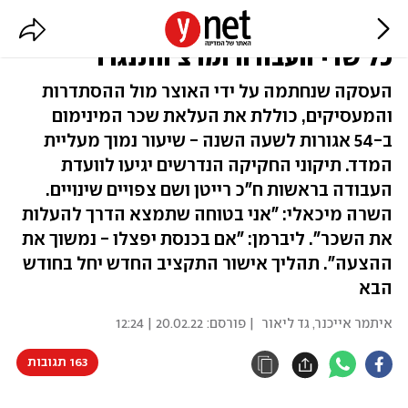
"עסקת החבילה" אושרה בממשלה,
כל שרי העבודה ומרצ התנגדו
העסקה שנחתמה על ידי האוצר מול ההסתדרות
והמעסיקים, כוללת את העלאת שכר המינימום
ב-54 אגורות לשעה השנה - שיעור נמוך מעליית
המדד. תיקוני החקיקה הנדרשים יגיעו לוועדת
העבודה בראשות ח"כ רייטן ושם צפויים שינויים.
השרה מיכאלי: "אני בטוחה שתמצא הדרך להעלות
את השכר". ליברמן: "אם בכנסת יפצלו - נמשוך את
ההצעה". תהליך אישור התקציב החדש יחל בחודש
הבא
איתמר אייכנר
,
גד ליאור
| פורסם:
20.02.22 | 12:24
163 תגובות