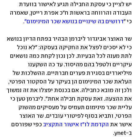
יש לציין כי עסקת החבילה תגיע לאישור בוועדת 
העבודה והרווחה בראשות ח"כ אפרת רייטן, שאמרה 
כי "
דרושים בה שינויים בנושא שכר המינימום".
שר האוצר אביגדור ליברמן הבהיר בפתח הדיון בנושא 
כי לא יסכים לפצל את החקיקה בעסקה: "לא נוכל 
לתת מענה לכל הבעיות. לכן נכון לקחת כמה נושאים 
עיקריים ולטפל בהם מהיסוד. עד כה השקענו 
מיליארדים בסגירת פערים חברתיים. ההשלכות של 
העלאת שכר המינימום הן בעיקר על הסקטור הפרטי, 
ולכן זה מובא כחבילה. אם בכנסת יפצלו את זה נמשוך 
את ההצעה. זאת עסקת חבילה אחת". ליברמן טען כי 
עליית שכר מינימום תעמיס על מעסיקים מהשוק 
הפרטי, ותביא בסוף לפיטורי עובדים. שר האוצר 
אישר את 
הקדמת לו"ז אישור התקציב
 כפי שפורסם 
ב-ynet.