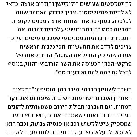
להייטקסטים שעושים רילוקיישן וחוזרים ארצה. כדאי 
לא להיות פופוליסטים. צריך לבדוק האם זה שווה 
לכלכלה. בסוף כל אחד שחוזר ארצה מכניס לקופות 
המדינה כסף רב, במקום שיגיע למדינות זרות. את 
התכניות החברתיות ממנים מי שמכניס מיסים ועל כן 
צריכים לקדם את התעשייה. הכלכלנית הראשית 
אמרה שהייטק הגדיל את העוגה". ההתבטאות של 
פרקש-הכהן הכעיסה את השר הורוביץ: "הזוי, בנוסף 
להכל גם לתת להם הטבעות מס".
השרה לשוויון חברתי, מירב כהן, הוסיפה: "בתקציב 
האחרון העברנו רפורמות חשובות שיפחיתו את יוקר 
המחיה, וגם העברנו חבילת חירום משמעותית לזקנים 
העניים ביותר. ואחרי שאמרתי את זה, חשוב שתדעו 
שמספיק שיש לקשיש רכב או פנסיה צנועה, וכבר הוא 
לא זכאי להעלאה שהענקנו. חייבים לתת מענה לזקנים 