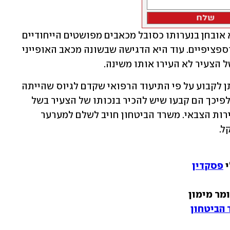
המומחית ציינה בחוות דעתה שהצעיר לא אובחן בנערותו כסובל מכאבים מפושטים הייחודיים 
לפיברומיאלגיה, אלא מכאבים ממוקדים וספציפיים. עוד היא הדגישה שבשונה מכאב האופייני 
ל הצעיר לא העירו אותו משינה.
בנסיבות אלו קבעו חברי הוועדה שלא ניתן לקבוע על פי התיעוד הרפואי שקדם לגיוס שהייתה 
תרומה כלשהי לפריצת הפיברומיאלגיה. לפיכך הם קבעו שיש להכיר בנכותו של הצעיר בשל 
המחלה כנכות שנגרמה במלואה עקב השירות הצבאי. משרד הביטחון חויב לשלם למערער 
 
פסקדין
הביטחון