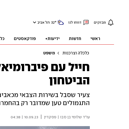
מבזקים
דווחו לנו
°
32
תל אביב
ראשי
חדשות
ידיעות+
פודקאסטים
כל
כלכלה וצרכנות
משפט
חייל עם פיברומיא
הביטחון
צעיר שסבל בשירות הצבאי מכאבים
התגמולים טען שמדובר רק בהחמרה
|
עו"ד שלומי בן סבו | פסקדין
10.09.23 | 04:38