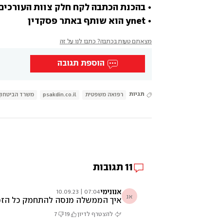
• ynet הוא שותף באתר פסקדין
מצאתם טעות בכתבה? כתבו לנו על זה
הוספת תגובה
תגיות
רפואה משפטית
psakdin.co.il
משרד הביטחון
11
תגובות
אנונימי
07:04 | 10.09.23
אנ
איך הממשלה מנסה להתחמק כל הזמן מ
להצטרף לדיון
19
7