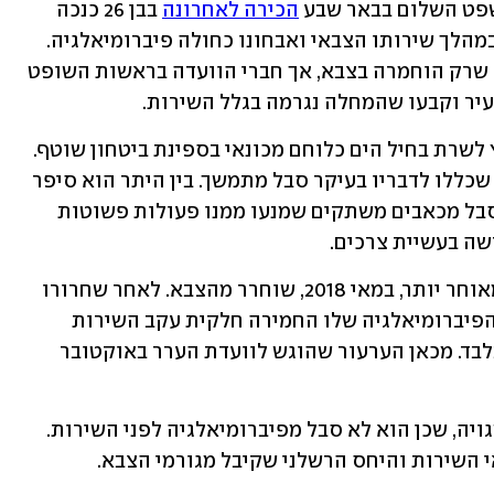
שפט השלום בבאר שבע 
הכירה לאחרונה
 בבן 26 כנכה 
צה"ל, על רקע כאבים שמהם החל לסבול במהלך שירותו הצבאי ואבחונו כחולה פיברומיאלגיה. 
משרד הביטחון הכיר בתחילה בנכות ככזו שרק הוחמרה בצבא, אך חברי הוועדה בראשות השופט 
עיר וקבעו שהמחלה נגרמה בגלל השירות.
הצעיר התגייס לצה"ל בינואר 2016 ושובץ לשרת בחיל הים כלוחם מכונאי בספינת ביטחון שוטף. 
הוא תיאר את חוויותיו מהשירות הצבאי, שכללו לדבריו בעיקר סבל מתמשך. בין היתר הוא סיפר 
שהשהות בים הייתה קשה לו מאוד, הוא סבל מכאבים משתקים שמנעו ממנו פעולות פשוטות 
שה בעשיית צרכים.
בשלב מסוים הוא הועבר לשרת בקריה ומאוחר יותר, במאי 2018, שוחרר מהצבא. לאחר שחרורו 
קבע קצין התגמולים במשרד הביטחון כי הפיברומיאלגיה שלו החמירה חלקית עקב השירות 
הצבאי, כך שהוא זכאי למענק חד-פעמי בלבד. מכאן הערעור שהוגש לוועדת הערר באוקטובר 
לטענת הצעיר, החלטת קצין התגמולים שגויה, שכן הוא לא סבל מפיברומיאלגיה לפני השירות. 
 השירות והיחס הרשלני שקיבל מגורמי הצבא.