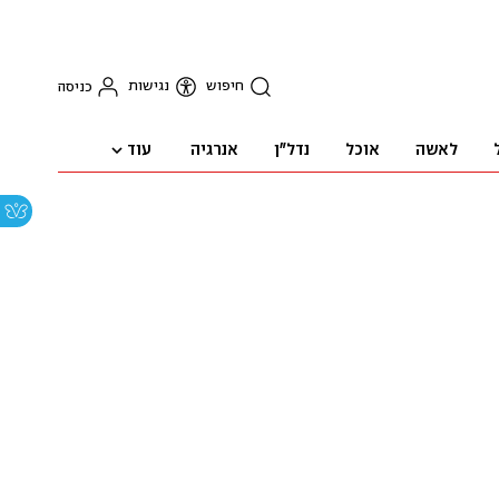
חיפוש
נגישות
כניסה
עוד
לאשה
אוכל
נדל"ן
אנרגיה