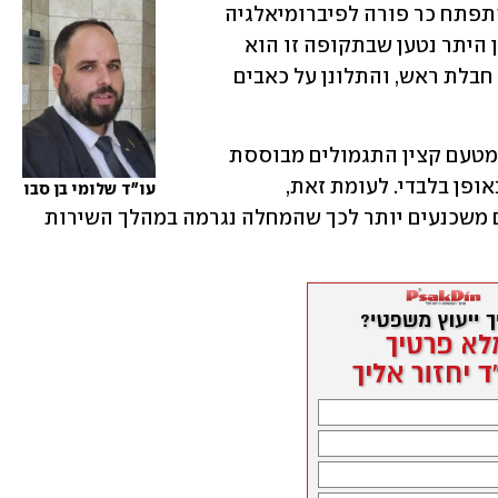
מנגד טען קצין התגמולים שאצל הצעיר התפתח כר פורה לפיברומיאלגיה 
עוד בהיותו נער, בשנים שקדמו לגיוסו. בין היתר נטען שבתקופה זו הוא 
סבל מהשמנת יתר, עבר תאונת דרכים עם חבלת ראש, והתלונן על כאבים 
חברי הוועדה ציינו שחוות דעת המומחה מטעם קצין התגמולים מבוססת 
על מחקר אחד בלבד וקשה לסמוך עליה באופן בלבדי. לעומת זאת, 
עו"ד שלומי בן סבו
המומחית מטעם המערער הביאה נימוקים משכנעים יותר לכך שהמחלה נגרמה במהלך השירות 