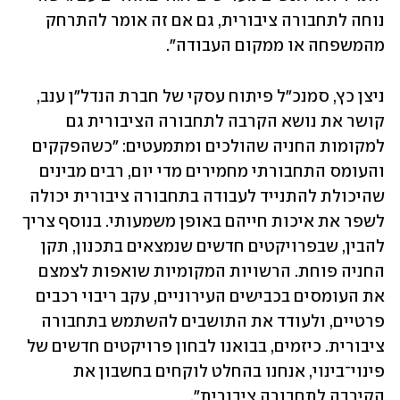
נוחה לתחבורה ציבורית, גם אם זה אומר להתרחק 
מהמשפחה או ממקום העבודה".
ניצן כץ, סמנכ"ל פיתוח עסקי של חברת הנדל"ן ענב, 
קושר את נושא הקרבה לתחבורה הציבורית גם 
למקומות החניה שהולכים ומתמעטים: "כשהפקקים 
והעומס התחבורתי מחמירים מדי יום, רבים מבינים 
שהיכולת להתנייד לעבודה בתחבורה ציבורית יכולה 
לשפר את איכות חייהם באופן משמעותי. בנוסף צריך 
להבין, שבפרויקטים חדשים שנמצאים בתכנון, תקן 
החניה פוחת. הרשויות המקומיות שואפות לצמצם 
את העומסים בכבישים העירוניים, עקב ריבוי רכבים 
פרטיים, ולעודד את התושבים להשתמש בתחבורה 
ציבורית. כיזמים, בבואנו לבחון פרויקטים חדשים של 
פינוי־בינוי, אנחנו בהחלט לוקחים בחשבון את 
הקירבה לתחבורה ציבורית".