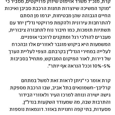
קרת, מנכ"ל משרד אזימוט שיווק פרויקטים, מסביר כי 
"מוקד המשיכה שיוצרות תחנות הרכבת סביבן ואיכות 
החיים הגבוהה שהן מבטיחות, יגרמו מן הסתם 
להתרחבות עירונית ולהקמת פרויקטי נדל"ן יחד עם 
תשתיות תומכות, כמו חיבור נוח לתחבורה ציבורית, 
מעברים להולכי רגל ומתקנים לרוכבי אופניים. 
המשמעות היא ביקוש מוגבר לאזורים אלו ובהכרח 
לעלייה במחירי הנדל"ן בקרבתם. הצפי לעליית הערך 
של דירות, לאור המיקום המבוקש, מתחיל בסביבות 
5%-10% וככל הנראה אף יותר".
קרת אומר כי "ניתן לראות זאת למשל במתחם 
קרליבך-חשמונאים בתל אביב, שבו הרכבת מספקת 
גישה ישירה ונוחה למרכז העיר ולאזורי הבידור 
והתרבות שבה, מה שמעודד השקעות בנדל"ן, 
מסעדות, בתי קפה וחנויות באזור. דוגמאות נוספות 