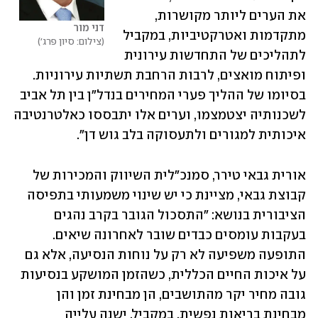
את הערים ליותר מקושרות, 
דני מור
מתקדמות ואטרקטיביות, במקביל 
צילום: סיון פרג'
לתהליכים של התחדשות עירונית 
ופיתוח מואצים, לרבות הרחבת תשתיות עירוניות. 
בסיומו של ההליך פערי המחירים בנדל"ן בין תל אביב 
לשכנותיה יצטמצמו, וערים אלו יתבססו כאלטרנטיבה 
איכותית למגורים ולתעסוקה בלב גוש דן". 
אורית גבאי טירר, סמנכ"לית השיווק והמכירות של 
קבוצת גבאי, מציינת כי יש שינוי משמעותי בתפיסה 
הציבורית בנושא: "התסכול הגובר בקרב נהגים 
בעקבות עומסים כבדים שובר לאחרונה שיאים. 
התופעה משפיעה לא רק על נוחות הנסיעה, אלא גם 
על איכות החיים הכללית, כשהזמן המושקע בנסיעות 
גובה מחיר יקר מהתושבים, הן מבחינת זמן והן 
מבחינת בריאות נפשית. במקביל, ישנה עלייה 