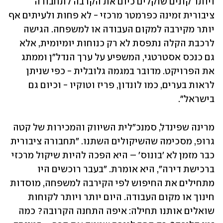
ויותר קונים שוקלים כיום את הקרבה לתחבורה 
ציבורית זמינה כפרמטר מרכזי - לא פחות ולעיתים אף 
יותר מקירבה למקום העבודה או למשפחה. הגישה 
לרכבת הקלה נתפסת לא רק כנוחות יומיומית, אלא 
גם כנכס אסטרטגי, המשפיע על ערך הנדל"ן וממתג 
את הפרויקט. מדובר במגמה גלובלית - כפי שניתן 
לראות בערים, כמו לונדון, פריז וטוקיו - וכיום גם 
בישראל".
מרינה שפינדל, סמנכ"לית השיווק והמכירות של קטה 
גרופ, מסכימה שהשיקולים השתנו. "תחבורה ציבורית 
כבר מזמן לא 'בונוס' – היא הפכה להיות שיקול מרכזי 
ברכישת דירה", היא אומרת. "בעבר רוכשים היו 
מתחילים את החיפוש לפי הקירבה למשפחה, מוסדות 
חינוך או מקום העבודה. היום יותר ויותר לקוחות 
שואלים אותנו תחילה: איפה התחנה הקרובה? כמה 