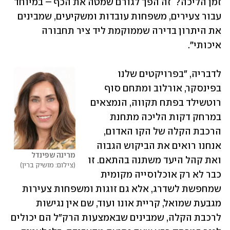
זמן הליכה?  זה הפך לגורם שמטה את הכף – במיוחד 
עבור צעירים, משפחות עובדות ומשקיעים, שמבינים 
את היתרון בדירה שממוקמת ליד ציר תחבורה 
איכותי".
לדבריה, "בפרויקטים שלנו 
בפינסקר, אורלוב ומתחם סוף 
רוטשילד בפתח תקווה, הנמצאים 
במרחק דקות הליכה מתחנת 
הרכבת הקלה של הקו האדום, 
אנחנו רואים את הביקוש הגבוה 
מרינה שפינדל
ואת קהל היעד משתנה בהתאם. זו 
צילום: מושיק ברין
כבר לא רק אוכלוסייה מקומית 
שמחפשת לשדרג, אלא גם זוגות ומשפחות צעירות 
מגבעת שמואל, קריית אונו ועוד, שם אין נגישות 
לרכבת הקלה, שמבינים שבאמצעות הרק"ל הם יכולים 