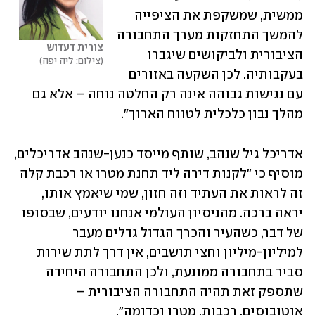
ממשית, שמשקפת את הציפייה 
להמשך התחזקות מערך התחבורה 
צורית דעדוש
הציבורית ולביקושים שיגברו 
צילום: ליה יפה
בעקבותיה. לכן השקעה באזורים 
עם נגישות גבוהה אינה רק החלטה נוחה – אלא גם 
מהלך נבון כלכלית לטווח הארוך".
אדריכל גיל שנהב, שותף מייסד כנען-שנהב אדריכלים, 
מוסיף כי "לקנות דירה ליד תחנת מטרו או רכבת קלה 
זה לראות את העתיד וזה חזון, שמי שיאמץ אותו, 
יראה ברכה. מהניסיון העולמי אנחנו יודעים, שבסופו 
של דבר, כשהעיר והכרך הגדול גדלים מעבר 
למיליון-מיליון וחצי תושבים, אין דרך לתת שירות 
סביר בתחבורה ממונעת, ולכן התחבורה היחידה 
שתספק זאת תהיה התחבורה הציבורית – 
אוטובוסים, רכבות, מטרו וכדומה".