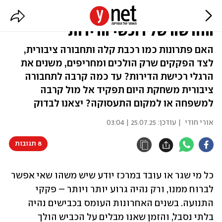
תגיד, זה קרוב לתחב"צ? השאלה
החדשה של רוכשי הדירות
האם פתרונות כמו רכבת קלה ותחבורה ציבורית,
לצד הפקקים שרק הולכים ומחריפים, משנים את
הרגלי רכישת הדירות? עד כמה קרבה לתחבורה
ציבורית משחקת היום תפקיד אל מול קרבה
למשפחה או למקום התעסוקה? יצאנו לבדוק
אורי חודי
| עודכן:
25.07.25 | 03:04
8 תגובות
כל מי שגר או עובד במרכז יודע שיש משהו שאי אפשר 
לברוח ממנו, ורק נהיה גרוע יותר ויותר – פקקי 
התנועה. בשנים האחרונות העומס בכבישים נהיה 
בלתי נסבל, והזמן שאנו מבלים על הכביש הולך 