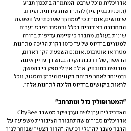
אדריכלית מיכל שרבט, המתמחה בתכנון תב"ע 
(תוכנית בניין עיר) להתחדשות עירונית ועירוב 
שימושים, אומרת כי "ממחקר שערכתי על השפעת 
התחבורה הציבורית בכלל והמטרו בפרט בערים 
שונות בעולם, מתברר כי קיימת עדיפות ברורה 
למגורים ברדיוס של עד כ־10 דקות הליכה מתחנות 
מטרו או אוטובוס. אומנם השפעת הקו האדום, 
הראשון, של הרכבת הקלה בגוש דן, עדיין איננה 
מורגשת במובהק, אולם אין לי ספק כי בהמשך, 
ובמיוחד לאחר פתיחת הקווים הירוק והסגול, נוכל 
לראות ביקושים ברדיוס הליכה לתחנות אלה".
"המטרופולין גדל ומתרחב"
האדריכלים ערן לשם וערן שקד ממשרד CityBee 
אדריכלים סבורים שהתחבורה הציבורית משפיעה על 
הרבה מעבר להרגלי רכישה: "הדור הצעיר שבוחר לגור 