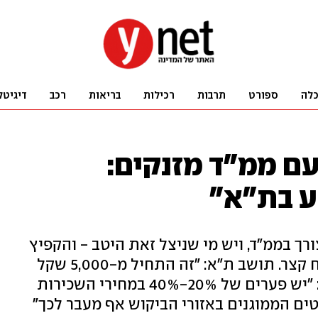
לה
ספורט
תרבות
רכילות
בריאות
רכב
דיגיטל
ם ממ"ד מזנקים:
ך בממ"ד, ויש מי שניצל זאת היטב - והקפיץ
את מחירי הדירות שמושכרות לטווח קצר. תושב ת"א: "זה התחיל מ-5,000 שקל
לשבוע וזינק - זה לא נורמלי. שמאי: "יש פערים של 20%-40% במחירי השכירות
ים הממוגנים באזורי הביקוש אף מעבר לכך"