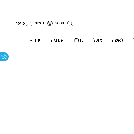
חיפוש
נגישות
כניסה
עוד
לאשה
אוכל
נדל"ן
אנרגיה