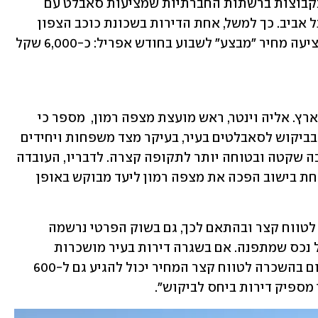
בדיקה מדגמית בפלטפורמת AIRBNB ובקבוצות ברשתות החברתיות שמציעות סאבלט עם 
מרחב מוגן מציגות את טווח המחירים בתל אביב. כך למשל, אחת הדירות בשכונת כוכב הצפון 
העיר, שמוצעת בפלטפורמת AIRBNB, מציעה מחיר "מבצע" לשבוע בחודש אפריל: כ-6,000 שקל 
מחירי הסאבלטים טיפסו לא רק במרכז הארץ. אליה וינטר, ראש מועצת מצפה רמון,  מספר כי 
מאז תחילת המלחמה נרשמה עלייה חדה בביקוש לסאבלטים בעיר, בעיקר מצד משפחות ויחידים 
שמגיעים מהצפון והמרכז ומחפשים סביבה שקטה ובטוחה יותר לתקופה קצרה. לדבריו, העובדה 
שמתחילת המלחמה נרשמה רק אזעקה אחת בישוב הפכה את מצפה רמון ליעד מבוקש באופן 
"זה יצר לחץ משמעותי על שוק השכירות לטווח קצר ובהתאם לכך, גם בשוק הפרטי נרשמה 
עלייה במחירים ולעיתים גם תחרות על כל נכס שמתפנה. אם בשגרה דירות בעיר מושכרות 
בממוצע ב-2,800-3,000 שקל בחודש, היום בהשכרה לטווח קצר המחיר יכול להגיע גם ל-600 
 מספיק דירות ביחס לביקוש".