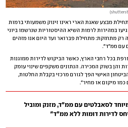
)
לדברי טל קופל, מנכ"ל אתר מדלן, "כבר בתחילת מבצע שאגת הארי ראינו זינוק משמעותי ברמות 
החיפוש לדירות עם ממ"ד בלוח מדלן, שהגיעו במהירות לרמות השיא ההיסטוריות שנרשמו ביוני 
2025 במהלך מבצע עם כלביא. מאז המגמה רק מתחזקת: מתחילת פברואר ועד היום אנו מזהים 
קופל מוסיף כי "מדובר בתופעה רחבה וגורפת בכל רחבי הארץ, כאשר הביקוש לדירות ממוגנות 
עולה בצורה משמעותית, הן בשוק השכירות והן בשוק המכירה. הנתונים משקפים שינוי עומק 
בהעדפות הציבור, כאשר שיקול תחושת הביטחון האישי הפך לגורם מרכזי בקבלת החלטות, 
כמו מיקום או מחיר".
מיוחד לסאבלטים עם ממ"ד, מזנק ומוביל
חס לדירות דומות ללא ממ"ד"