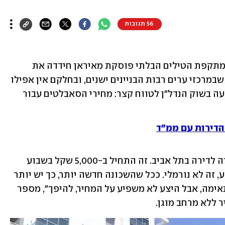
56 תגובות
כשברקע מרחפת התקווה להפסקת אש, מתקפת הטילים הבלתי פוסקת מאיראן חידדה את 
הצורך של הישראלים בממ"ד. הבעיה היא שבמרכזי ערים רבות הבניינים ישנים, ובחלקם אין אפילו 
מקלט צמוד. העובדה הזאת הובילה לתופעה בשוק הנדל"ן לטווח קצר: מחירי הסאבלטים עבור 
 הדירות עם ממ"ד
"אנחנו כבר שלושה שבועות עוברים מדירה לדירה בתל אביב. זה התחיל ב-5,000 שקל בשבוע 
הראשון וקפץ עכשיו ל-8,500 שקל לשבוע, זה לא נורמלי. ככל שהשכונה חדשה יותר, כך יש יותר 
דירות ממגונות ויותר קל למצוא דירה מתאימה, אבל היצע לא משפיע על המחיר, להיפך", מספר 
 ללא מרחב מוגן.