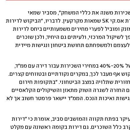
"בתקופות של מתיחות ביטחונית שוק השכירות משנה את כללי המשחק", מסביר שמאי 
המקרקעין שמוליק כהן, מנכ"ל ובעלי חברת אס.קי SK שמאות מקרקעין. לדבריו, "הביקוש לדירות 
עם ממ"ד, ובמיוחד לסאבלטים עם ממ"ד, מזנק ומוביל לפערי מחירים משמעותיים ביחס לדירות 
דומות ללא מרחב מוגן. הביטחון אישי הופך לשיקול המרכזי, ולעיתים גם היחיד, ולכן שוכרים 
מוכנים לשלם פרמיה גבוהה כדי להבטיח לעצמם ולמשפחתם תחושת ביטחון ונגישות מיידית 
כהן מוסיף כי בשטח ניתן לראות פערים של 20%-40% במחירי השכירות עבור דירה עם ממ"ד, 
ובשוק הסאבלטים הממוגנים באזורי הביקוש אף מעבר לכך, במקרים נקודתיים ובטווחים קצרים. 
עם זאת, הוא מדגיש כי מדובר בתופעה מחזורית שתלויה במצב הביטחוני. "בתקופות חירום 
הממ"ד הופך לגורם מכריע בתמחור, אך עם החזרה לשגרה השוק מתאזן והשיקולים הקלאסיים 
חוזרים להוביל את הביקוש, בהם מיקום נגישות ואיכות הנכס. הממ"ד יישאר פרמטר חשוב אך לא 
אשת תיווך הנדל"ן אלינה גוץ, הפועלת בעיקר בפתח תקווה והמושבים סביב, אומרת כי "דירות 
עם ממ"ד הפכו למצרך חובה ונחשקות בקרב כלל השוכרים. גם דירות בקומה ראשונה עם מקלט 