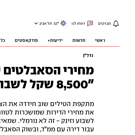
מבזקים
דווחו לנו
°
32
תל אביב
ראשי
חדשות
ידיעות+
פודקאסטים
כלכ
נדל"ן
מחירי הסאבלטים ע
"8,500 שקל לשבוע בת"א"
מתקפת הטילים שוב חידדה את הצור
עבור דירה עם ממ"ד, ובשוק הסאבלט