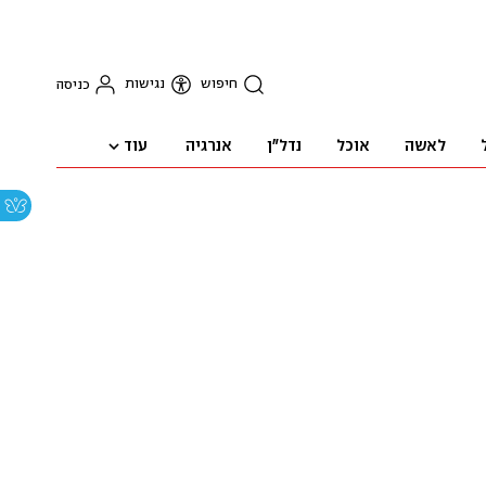
חיפוש
נגישות
כניסה
עוד
לאשה
אוכל
נדל"ן
אנרגיה