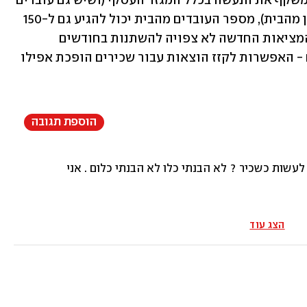
הסגר אם יוצאים מנקודת הנחה שהסקר משקף את הנעשה בכלל המגזר העסקי (ושיש גם עובדים 
במגזר הציבורי שעבדו לפחות חלק מהזמן מהבית), מספר העובדים מהבית יכול להגיע גם ל-150 
אלף במצטבר. כאשר לוקחים בחשבון כי המציאות החדשה לא צפויה להשתנות בחודשים 
הקרובים - ואולי היא אף צפויה להתעצם - האפשרות לקזז הוצאות עבור שכירים הופכת אפילו 
הוספת תגובה
פרקטית מה עלי לעשות כדי לקבל החזר ?
הצג עוד