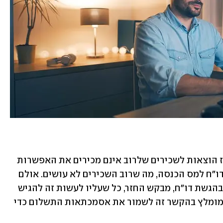
ההבדל העיקרי בין עצמאים שנוהגים לקזז הוצאות לשכירים שלרוב אינם מכירים את האפשרות 
הוא בכך שלשם קיזוז הוצאות יש להגיש דו"ח למס הכנסה, מה שרוב השכירים לא עושים. אולם 
לטענת מזרחי, "כשכיר שככלל איננו חייב בהגשת דו"ח, מבקש החזר, כל שעליו לעשות זה להגיש 
דו"ח מס מקוצר (טופס 135) בתום השנה. מומלץ בהקשר זה לשמור את אסמכתאות התשלום כדי 