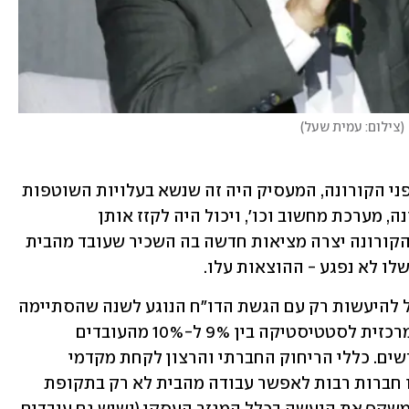
(
צילום: עמית שעל
)
מדובר בבדיקה מתבקשת. אם בשגרה שלפני הקורונה, המעסיק היה זה שנשא בעלויות השוטפות 
של החזקת משרדים, כדוגמת חשמל, ארנונה, מערכת מחשוב וכו', ויכול היה לקזז אותן 
מההכנסות שלו לענייני חבות מס, שגרת הקורונה יצרה מציאות חדשה בה השכיר שעובד מהבית 
לו לא נפגע - ההוצאות עלו.
בכל מקרה ניכוי ההוצאות של השכיר יכול להיעשות רק עם הגשת הדו"ח הנוגע לשנה שהסתיימה 
למס הכנסה. לפי סקר שערכה הלשכה המרכזית לסטטיסטיקה בין 9% ל-10% מהעובדים 
בישראל עובדים מהבית כבר כארבעה חודשים. כללי הריחוק החברתי והרצון לקחת מקדמי 
בטיחות מעבר להנחיות הרשמיות, הובילו חברות רבות לאפשר עבודה מהבית לא רק בתקופת 