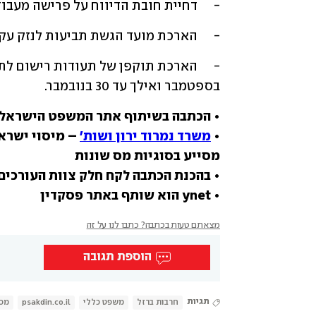
-	דחיית חובת הדיווח על פרישה מעבודה בטופס 161 "החדש" ל-1 בינואר.
-	הארכת מועד הגשת תביעות לנזק עקיף למבצע "מגן וחץ" עד 31 באוקטובר.
בספטמבר ואילך עד 30 בנובמבר.
• הכתבה בשיתוף אתר המשפט הישראלי
• 
משרד נמרוד ירון ושות'
• ynet הוא שותף באתר פסקדין
מצאתם טעות בכתבה? כתבו לנו על זה
הוספת תגובה
תגיות
חרבות ברזל
משפט כללי
psakdin.co.il
מס