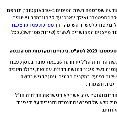
בעקבות מלחמת חרבות ברזל: בהתאם להודעה שפרסמה רשות המיסים ב-10 באוקטובר, תוקפם 
של אישורי ניכוי מס במקור שפגו החל מ-20 בספטמבר ואילך יוארכו עד 30 בנובמבר. נישומים 
ולים לפנות למשרד השומה דרך 
מערכת פניות הציבור
או באמצעות מערכת פניות למשרדים, עבור מייצגים המקושרים לשע"מ (שירות ממוחשב). ככל 
מקדמות מס הכנסה
בהתאם להודעת רשות המיסים, מועדי הגשת הדוחות הנ"ל יידחו עד 26 באוקטובר. בנוסף, עבור 
דוחות שיוגשו עד 23 בנובמבר, לא יוטלו קנסות בשל פיגור בהגשת הדו"ח. עם זאת, יחולו חיובים 
בגין הפרשי ריבית והצמדה עד למועד התשלום בפועל. במקרים חריגים, ניתן להגיש בקשה, 
ריבית והצמדה.
לצד זה, משרתי מילואים שגיוסו ותושבי הדרום ועוטף עזה, אשר לא הגישו את הדוחות הנ"ל 
לספטמבר 2023 במועדם, יכולים לקבל ביטול מלא של הפרשי ההצמדה והריבית על ידי פניה 
וונים.