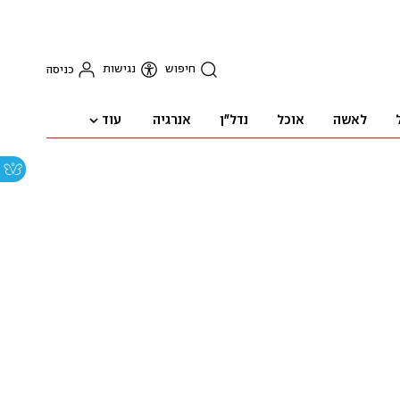
חיפוש
נגישות
כניסה
עוד
לאשה
אוכל
נדל"ן
אנרגיה