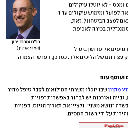
מס הכנסה, ניכויים, מיסוי מקרקעין, מע"מ ומכס - לא יוטלו עיקולים 
חדשים בגין חובות ולא יבוצעו הליכי הוצאה לפועל ומימוש עיקולים עד 1 
בדצמבר (גם מועד זה עשוי להתעדכן בהתאם למצב הביטחוני). זאת, 
למעט מקרים שבהם ניתן לכך אישור של סמנכ"לית בכירה לאכיפת 
רו"ח נמרוד ירון
הארי ארליך
חשוב לשים לב כי הודעות אלו של רשות המיסים אין פרושן ביטול 
עיקולים קיימים או מחיקת חובות, אלא רק עצירתם של הליכים אלה. כמו כן, הפרשי הצמדה 
 ועוטף עזה
ץ מקוון
 שבו יוכלו משרתי המילואים לקבל טיפל מהיר 
במגוון נושאים. עבור פניות בנושאי שומה, גבייה ואורכות יש לבחור באפשרות "פניות 
למתגייסים בעלי צו 8" מבין האפשרויות בשדה "נושא משני", ולציין את תאריך הגיוס. הפניות 
הירות על ידי רשות המסים.