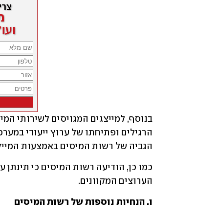
הגביה של רשות המיסים באמצעות המייל: ravot-barzel-veahifa@taxes.gov.il
הערוצים המקוונים.
ו. הנחיות נוספות של רשות המיסים