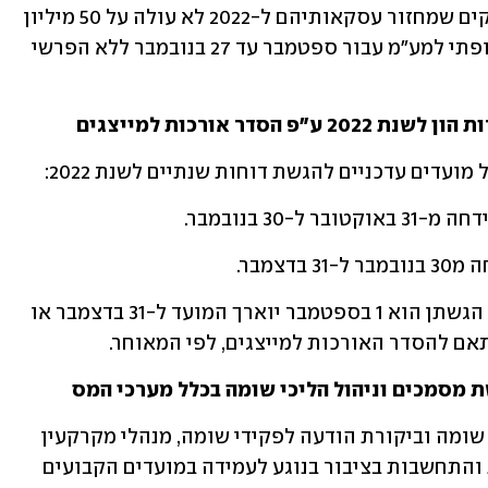
להנחיה זו, הוסיפה רשות המיסים שעוסקים שמחזור עסקאותיהם ל-2022 לא עולה על 50 מיליון 
ש"ח יוכלו להגיש ולשלם את הדו"ח התקופתי למע"מ עבור ספטמבר עד 27 בנובמבר ללא הפרשי 
סדר אורכות למייצגים
-	הצהרות הון – עבור הצהרות שמועד הגשתן הוא 1 בספטמבר יוארך המועד ל-31 בדצמבר או 
ת מסמכים וניהול הליכי שומה בכלל מערכי המס
ב-8 באוקטובר פרסמה סמנכ"לית בכירה שומה וביקורת הודעה לפקידי שומה, מנהלי מקרקעין 
וממוני מע"מ בבקשה מהם לגלות רגישות והתחשבות בציבור בנוגע לעמידה במועדים הקבועים 