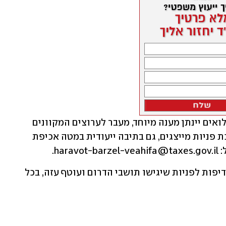
בנוסף, למייצגים המגויסים לשירותי המילואים יינתן מענה מיוחד, מעבר לערוצים המקוונים 
הרגילים ופתיחתו של ערוץ ייעודי במערכת פניות מייצגים, גם בתיבה ייעודית במטה אכיפת 
ha.
כמו כן, הודיעה רשות המיסים כי תינתן עדיפות לפניות שיגישו תושבי הדרום ועוטף עזה, בכל 