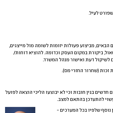
-	הימנעות, ככל הניתן, במשך השבועיים הבאים, מביצוע פעולות יזומות לשומה מול מייצגים, 
נישומים ועוסקים, למשל, דיוני שומה, תשאול, ביקורת במקום העסק וכדומה. להוציא דוחות/ 
לשיקול דעת ואישור מנהל המשרד.
רשות המסים הודיעה כי לא יוטלו עיקולים חדשים בגין חובות וכי לא יבוצעו הליכי הוצאה לפועל 
 עשוי להתעדכן בהתאם למצב.
על הנחיה זו פרסמה רשות המיסים עדכון נוסף שלפיו בכל המערכים - 