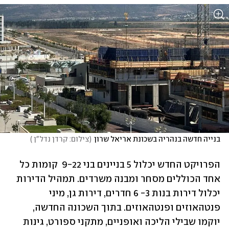
בנייה חדשה בנהריה בשכונת אריאל שרון
(
צילום: קרדן נדל"ן 
)
הפרויקט החדש יכלול 5 בניינים בני 9-22  קומות כל 
אחד הכוללים מסחר ומבנה משרדים. תמהיל הדירות 
יכלול דירות בנות 3- 6 חדרים, דירות גן, מיני 
פנטהאוזים ופנטהאוזים. בתוך השכונה החדשה, 
יוקמו שבילי הליכה ואופניים, מתקני ספורט, גינות 