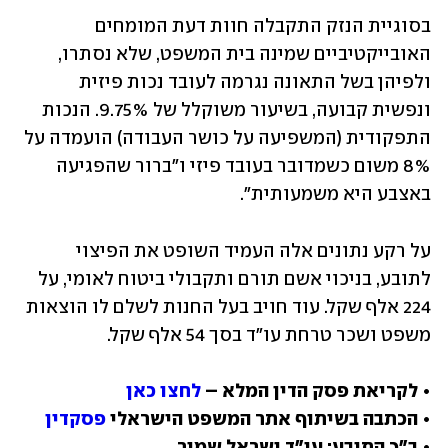
בסוגיית הנזק התקבלה חוות דעת המומחים 
האובייקטיביים שמינה בית המשפט, שלא נסתרו, 
ולפיהן בשל התאונה נגרמה לעובד נכות פיזית 
ונפשית קבועה, בשיעור משוקלל של 9.75%. הנכות 
התפקודית (המשפיעה על כושר העבודה) הועמדה על 
8% משום כשמדובר בעובד פיזי ו"ברור שהפגיעה 
באצבע היא משמעותית".
על רקע נתונים אלה העמיד השופט את הפיצוי 
לתובע, בניכוי אשם תורם ותקבולי ביטוח לאומי, על 
224 אלף שקל. עוד חויב בעל החנות לשלם לו הוצאות 
משפט ושכר טרחת עו"ד בסך 54 אלף שקל.
• לקריאת פסק הדין המלא – 
לחצו כאן
• הכתבה בשיתוף אתר המשפט הישראלי 
פסקדין