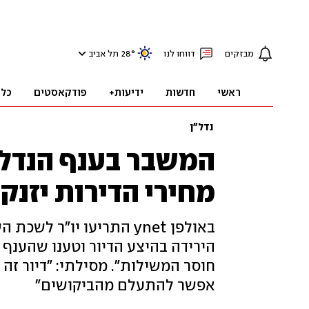
מבזקים
דווחו לנו
°
28
תל אביב
ראשי
חדשות
ידיעות+
פודקאסטים
כלכ
נדל"ן
המשבר בענף הנדל"ן
מחירי הדירות יזנקו
באולפן ynet התריעו יו"
הירידה בהיצע הדיור וטענו שהענף 
חוסר המשילות". מסילתי: "דיור זה 
אפשר להתעלם מהביקושים"