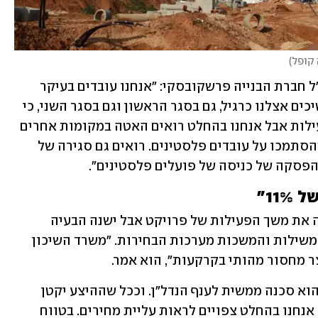
 קופל
)
את המצב בשטח מתאר חיים קארדי, מנכ"ל חברת הבנייה פרשקובסקי: "אנחנו עובדים בעיקר 
בפרויקטים גדולים ולכן הפרויקטים ממשיכים אצלנו כרגיל, גם בסגר הראשון וגם בסגר השני, כי 
אנחנו עובדים חיוניים. לא ירדה אצלנו פעילות אבל אנחנו בהחלט רואים האטה במקומות אחרים 
בעיקר בפרויקטים קטנים במרכזי ערים שהסתמכו על עובדים פלסטינים. רואים גם סגירה של 
הפסקה של כניסה של פועלים פלסטינים". 
1" 
לדבריו, הצמצום בכוח אדם אמנם האריכה את משך הפעילות של פרויקט אבל ישנה הבעיה 
העיקרית היא לא כוח האדם אלא חוסר המשילות והמשכות מערכות הבחירות. "משרד השיכון 
ר מחסור מהותי בקרקעות", הוא אמר.
בהקשר זה ציין מסילתי כי "קיטון בהיצע הוא סכנה ממשית לענף הנדל"ן. וככל שההיצע יקטן 
והביקוש ימשיך להתקיים - והוא יתקיים, אנחנו בהחלט צפויים לראות עליית מחירים. בטווח 