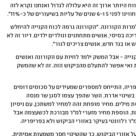
הקצר אולי זה תהיה עלייה קטנה אבל בטווח היותר ארוך זה היא עלולה לגדול ואנחנו נקרא לזה 
בשיעורים של כ-11%".
הוא הדגיש כי הביקושים לדירות ימשכו למרות הקורונה. "הקורונה גרמה לכוח הקנייה להיחלש 
אצל חלק מהאנשים, אבל דיור זה מוצר צריכה בסיסי, אנשים מתחתנים ונולדים ילדים. דיור זה לא 
 או בגד חדש, אנשים צריכים לגור".
לדבריו, "הקורונה החלישה את עוצמת הקנייה - אבל המשק ילמד לחיות עם הקורונה ואנשים 
יחזרו לעבודה והמשק ימשיך לבקש דירות ואי אפשר להתעלם מהביקוש הזה. זה לא שהמשק 
יגאל קרני, יו"ר קבוצת מגידו הבונה בפריפריה, התייחס למספרים שמעידים על סכומים דומים 
בתוכנית מחיר למשתכן: "זו אותה הגברת בשינוי אדרת. השר שהפך עצמו לסגן שר מנסה 
להתנער ממורשת קודמו באמצעות מכבסת מילים. מחיר מופחת זהה למחיר למשתכן, עם ניסיון 
לתיקון כשל שוק שיצרה התוכנית הקודמת. הוספת מחיר מזערי למ"ר מבורכת לכשעצמה אבל 
"ר רלוונטי בעיקר באזורי הביקוש ולא בפריפריה. 
"להבנתי, תוכנית מחיר מופחת לא תחול על אזורי הביקוש, כך שהשינוי חסר משמעות אמיתית. 