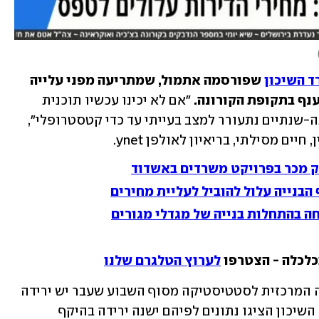
 השיכון
 שפורסמה אתמול, שמתריעה מפני עלייה 
נף בתקופת הקורונה. 
"אם לא יכינו עכשיו תוכנית 
חירום נקודתית להגדלת ההיצע, בעוד שנה-שנתיים נתעורר למצב בעייתי עד כדי קטסטרופלי", 
ם מסילתי, בריאיון לאולפן ynet.   
ק מכר בפרויקט משרדים באשדוד
הבנייה עלול להוביל לעליית מחירים
חה בהתחלות בנייה של מגדלי מגורים
כלכלה - הצטרפו 
לערוץ הטלגרם שלנו
אמנם, על פי מדד מחירי הדיור של הלשכה המרכזית לסטטיסטיקה מסוף השבוע שעבר יש ירידה 
מזערית של מחירים (0.3%), אולם במשרד השיכון הציגו נתונים לפיהם ישנה ירידה בהיקף 