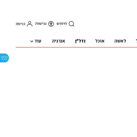
חיפוש
נגישות
כניסה
עוד
לאשה
אוכל
נדל"ן
אנרגיה