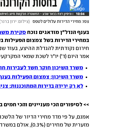
צפו: מחירי הדירות עלולים לטפס
(
צילום: ירון ברנר
)
בענף הנדל"ן מודאגים נוכח 
סקירת משרד
במחירי הדירות בשל צמצום הפעילות בע
אמר היום (ד') יו"ר לשכת שמאי המקרקעין, חיי
משרד השיכון חוקר חשד לעבירות חו
משרד השיכון: צמצום הפעילות בענף 
לא רק ירידה בדירות המתוכננות: צני
>> לסיפורים הכי מעניינים והכי חמים ב