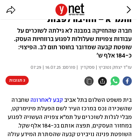
השכירה מינימרקט מבלי לגלות על
התמ"א – וחויבה לפצות
חברה שהחזיקה במבנה לא גילתה לשוכרים על
עבודות צפויות שעלולות לפגוע ברווחיות העסק.
שופטת קבעה שמדובר בחוסר תום לב. הפיצוי:
כ-184 אלף ש'
עו"ד יצחק נטוביץ | פסקדין
| פורסם:
16.07.25 | 07:29
3 תגובות
בית משפט השלום בתל אביב 
קבע לאחרונה
 שחברה 
שהשכירה נכס במרכז העיר לשם הפעלת מינימרקט, 
מבלי לגלות לשוכרים על תמ"א צפויה העשויה לפגוע 
במחזור העסקים, תפצה אותם בכ-184 אלף שקל. 
השופטת פנינה נויבירט קבעה שהסתרת המידע עולה 