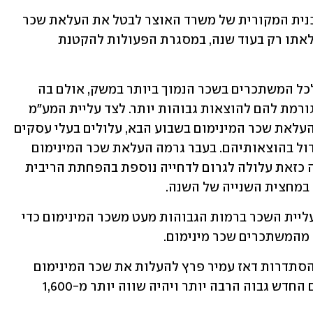
יצוין שהשר בן צור התנגד בתקיפות לתוכנית המקורית של משרד האוצר לבטל את העלאת שכר 
המינימום השנה ולקבוע תוואי חדש להעלאתו רק בעוד שנה, במסגרת הפעולות להקטנת 
העלאת שכר המינימום היא טובה כמובן לכל המשתכרים בשכר הנמוך ביותר במשק, אולם בה 
בשעה היא מקשה על חלק מהמעסיקים וגורמת להם להוצאות גבוהות יותר. לצד עליית המע"מ 
ותשלומי הביטוח הלאומי בחודש ינואר והעלאת שכר המינימום בשבוע הבא, עלולים בעלי עסקים 
וחנויות להעלות מחירים בקרוב בשל הגידול בהוצאותיהם. בעבר גרמה העלאת שכר המינימום 
לעלייה מסוימת באינפלציה, כאשר תגובה כזאת עלולה לגרום לדחייה נוספת בהפחתת הריבית 
במחצית השנייה של השנה.
העלאת שכר המינימום גורמת לרוב גם לעליית השכר ברמות הגבוהות מעט משכר המינימום כדי 
מהמשתכרים שכר מינימום.
יצוין שלפני שנים נאבק לאורך זמן יו"ר ההסתדרות דאז עמיר פרץ להעלות את שכר המינימום 
לשיעור זהה ל-1,000 דולר. שכר המינימום החדש גבוה הרבה יותר ויהיה שווה יותר מ-1,600 