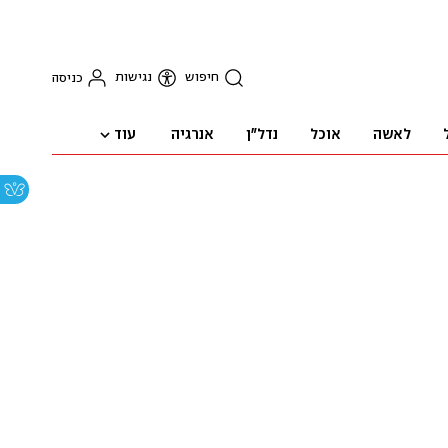
חיפוש
נגישות
כניסה
עוד
לאשה
אוכל
נדל"ן
אנרגיה