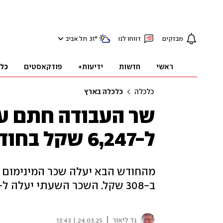
מבזקים
דווחו לנו
°
31
תל אביב
ראשי
חדשות
ידיעות+
פודקאסטים
כל
כלכלה
כלכלה בארץ
שר העבודה חתם ע
ל-6,247 שקל בחודש החל מאפריל
ב-308 שקל. השכר השעתי יעלה ל-34.32 שקל
|
גד ליאור
24.03.25 | 13:43