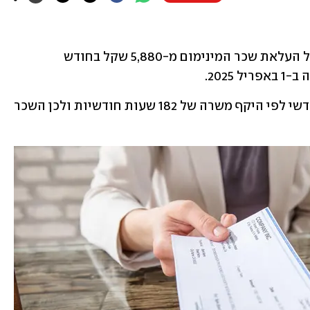
שר העבודה, יואב בן צור, חתם היום (ב') על העלאת שכר המינימום מ-5,880 שקל בחודש 
חוק שכר המינימום מחשב את השכר החודשי לפי היקף משרה של 182 שעות חודשיות ולכן השכר 