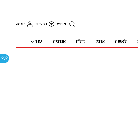
חיפוש
נגישות
כניסה
עוד
לאשה
אוכל
נדל"ן
אנרגיה