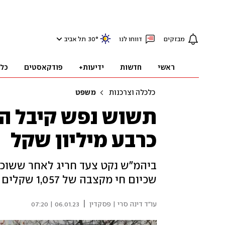
מבזקים
דווחו לנו
°
30
תל אביב
ראשי
חדשות
ידיעות+
פודקאסטים
כל
כלכלה וצרכנות
משפט
תשוש נפש קיבל הפ
כרבע מיליון שקל
ביהמ"ש נקט צעד חריג לאחר ששוכנ
שכיום חי מקצבה של 1,057 שקלים – אין ולא יהיו מקורות לכיסוי החוב
|
עו"ד דינה סרי | פסקדין
06.01.23 | 07:20