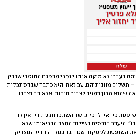
היא הדגישה שהיותו הומלס או אלכוהוליסט בעברו לא מנקה אותו לגמרי מהפגם המוסרי שדבק 
בו לנוכח אי קיום חובתו הבסיסית לילדיו – תשלום מזונותיהם. עם זאת, היא כתבה שבהסתכלות 
כוללת ורחבה על מצבו של המבקש לא נראה שהוא תכנן במזיד לצבור חובות, אלא הם נצברו 
ביחס למצבו הכלכלי של המבקש ציינה השופטת כי "אין לו כל כושר השתכרות עתידי ואין לו 
נכסים כלשהם ואף לא משפחה שתתמוך בו". היעדר הנכסים בשילוב המצב הבריאותי שלא 
מאפשר למבקש להגדיל הכנסות הובילו את השופטת למסקנה שמדובר במקרה חריג המצדיק 