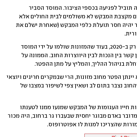
מנגד טען הביטוח הלאומי שקבלת הבקשה תוביל לפגיעה בכספי הציבור. המוסד הסביר 
שבמסגרת הסכם, 2,000 השקלים המנוכים מקצבת המבקש לא משולמים לבית החולים אלא 
משמשים לכיסוי חוב המזונות, כך שהפטר יהיה חסר תועלת כלפי המבקש (שאחרת ישלם את 
רית.
ביטוח לאומי הדגיש שהמבקש הפך לנכה רק ב-2020, בעוד שהמזונות שולמו על ידי המוסד 
למשפחתו משנת 2000 ועד 2013, כך שאין קשר בין הנכות לבין היווצרות החוב. הממונה על 
חלת בניהול ההליך, והמליץ על מתן ההפטר.
השופטת להב ציינה כי אף שבדרך כלל לא יינתן הפטר מחוב מזונות, הרי שבמקרים חריגים ויוצאי 
דופן הדבר אפשרי, בכפוף לשני תנאים: שהחוב נצבר בתום לב ושאין צפי לשיפור במצבו של 
בהקשר לכך היא לא נותרה אדישה לנסיבות חייו העגומות של המבקש שמנעו ממנו לטענתו 
לשאת בתשלום המזונות. היא הסבירה שמדובר באדם מבוגר יחסית שבעברו גר ברחוב, היה מכור 
ורות שהצריכו למנות לו אפוטרופוס.