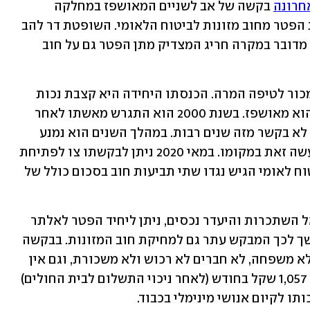
חרונה
 בקשה של אב לשניים המאושפז במחלקה 
לתשושי נפש בבית חולים סיעודי, לקבלת הפטר מחוב מזונות לביטוח הלאומי. השופטת דר להב 
קבעה כי לנוכח מצבו הבריאותי והכלכלי, מדובר במקרה חריג המצדיק מתן הפטר גם על חוב 
המבקש, כיום בן 64, היה בעברו הומלס ומכור לטיפה המרה. הכנסתו היחידה היא קצבת נכות 
זעומה שרובה הולכת לבית החולים שבו הוא מאושפז. בשנת 2000 הוא התגרש מאשתו לאחר 
שהביא עמה לעולם שני ילדים, איתם הוא לא בקשר מזה שנים רבות. במהלך השנים הוא נמנע 
מלשלם מזונות לילדיו והביטוח הלאומי עשה זאת במקומו. במאי 2020 ניתן לבקשתו צו לפתיחת 
הליכי חדלות פירעון. במסגרת ההליך ביטוח לאומי הגיש נגדו שתי תביעות חוב בסכום כולל של 
כשנתיים לאחר מכן, בשל היעדר פוטנציאל השתכרות והיעדר נכסים, ניתן ליחיד הפטר לאלתר 
מכל חובותיו, למעט מחוב המזונות. בהמשך לכך המבקש עתר גם למחיקת חוב המזונות. בבקשה 
שהגיש הוא טען כי אין לו כלום בעולם – לא משפחה, לא חברים לא רכוש ולא משכורת, וגם אין 
צפי לשיקומו. לדבריו, הוא חי מקצבה של 1,057 שקל בחודש (לאחר ניכוי התשלום לבית החולים) 
ו לקיום אנושי מינימלי בכבוד.