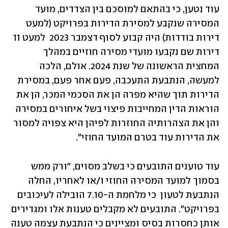
עוד נטען, כי בהתאם למוסכם בין הצדדים, מועד 
המסירה שנקבע למסירת הדירות בפרויקט (למעט 
דירות בודדות) היה קבוע לסוף דצמבר 2023  למעט 11 
דירות שם נקבעו מועדי מסירה חוזיים במהלך 
המחצית הראשונה של שנת 2024. אולם, הלכה 
למעשה, הנתבעת התעכבה, פעם אחר פעם, במסירת 
הדירות תוך שהיא מפרה הן את הסכמי המכר, הן את 
הוראות הדין המחייבות פיצוי בשל איחורים במסירה 
והן את הצהרותיה החוזרות לפיהן היא צפויה למסור 
את הדירות עוד בטרם המועד החוזי".
עוד טוענים התובעים כי בשלב מסוים, "ורק ממש 
בסמוך למועד המסירה החוזי ו/או לאחריו, החלה 
הנתבעת לטעון  כי מלחמת ה-7.10 הובילה לעיכובים 
בפרויקט". התובעים לא מקבלים טענות אלו ומגדירים 
אותן כחסרות בסיס ומציינים כי הנתבעת עצמה טענה 