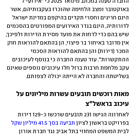
החברה טענה במכתב מינואר 2025 כי "אירועי 7 
באוקטובר ומצב הלחימה שהוכרז בעקבותיהם, אשר 
הינם חריגים וחסרי תקדים בהיקפם במדינת ישראל 
לדורותיה, הינם בגדר האירועים המפורטים בהסכמים 
שיש בהם כדי לדחות את מועד מסירת הדירות ולפיכך, 
אין מדובר באיחור בר פיצוי, הן בהתאם להוראות חוק 
המכר (דירות) והן בהתאם להוראות הסכמי 
ההתקשרות". עוד טענה החברה כי בנוסף לעיכובים 
עקב מלחמת חרבות ברזל חלו עיכובים נוספים שאינם 
בשליטתה והחברה לא הייתה יכולה לצפותם.
מאות רוכשים תובעים עשרות מיליונים על 
עיכוב בראשל"צ
לאחרונה הגישו 231 תובעים שרכשו כ-129 דירות 
בפרויקט בראשון לציון 
תביעה בסך 41.5 מיליון שקל
לבית המשפט המחוזי בתל אביב נגד חברת אורון 