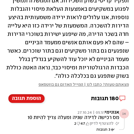
תפקיד קריטי בשוק השכירות. אם הממשלה תמשיך 
לפגוע במשקיעים באמצעות העלאת מיסוי והגבלות 
נוספות, אנו עלולים לראות ירידה משמעותית בהיצע 
הדירות להשכרה. המשמעות של ירידה כזו היא עלייה 
חדה בשכר הדירה, מה שיפגע ישירות בשוכרי הדירות 
– שהם לא פעם אותם אנשים ממעמד הביניים 
שנפגעים גם בתור משקיעים וגם בתור שוכרים. כאשר 
מעמד הביניים לא יוכל עוד להשקיע בנדל"ן בגלל 
הכבדות הרגולטוריות ומיסוי כבד, נראה האטה כוללת 
בשוק שתפגע גם בכלכלה כולה".
מצאתם טעות? כתבו לנו | המייל האדום גם בווטסאפ
180
תגובות
הוספת תגובה
אנונימי
05:51 | 27.10.24
אנ
מס רכישה לדירה שניה ומעלה צריך להיות 10
אחוז ומס על שכירות 20 אחוז מהשקל הראשון
להצטרף לדיון
47
2
ללא פטורים כמו בכל מדינה נורמלית ולא
3
תגובות
מקומבנת