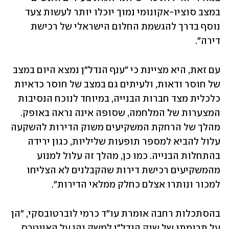
במצב סוציו-אקונומי נמוך יוכלו יותר לעשות צעד 
נוסף בדרך להגשמת החלום הישראלי של רכישת 
דירה".
עם זאת, היא מציינת כי "ענף הנדל"ן נמצא היום במצב 
של חוסר ודאות, ולעיתים גם במצב של חוסר כדאיות 
כלכלית מצד חברות הבנייה, במיוחד לנוכח הנסיבות 
המצערות של המלחמה, שסופה אינה נראה באופק. 
מהלך של הרחקת המשקיעים משוק הדירות להשקעה 
עלול להביא למספר תופעות שליליות, כגון ירידה 
בהתחלות הבנייה. כמו כן, מהלך זה עלול למנוע 
מהמשקיעים רכישת דירות שהקבלנים לא הצליחו 
למכור ונותרו אצלם כחלק ממלאי הדירות".
בהסתכלות רחבה אומרת עו"ד כרמי לוברטובסקי, "הן 
על תרומתו של שוק הנדל"ן למשק והן על האינטרס 