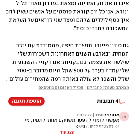
איבדנו את זה, המדינה נמצאת במדרון מאוד תלול 
ונורא. אני כל יום קוראת פוסטים על אנשים שאין להם 
איך כסף לילדים שלהם ומצד שני קוראים על העלאת 
המשכורת לחברי כנסת".
גם סיוון פיינרו, תושבת חיפה, מתמודדת עם יוקר 
המחיה. "בארבע השנים האחרונות השכירות שלי 
שילשה את עצמה. גם בקניות: אם הקנייה השבועית 
שלי עמדה בערך על 500 שקל, היום מדובר ב-700 
שקל, והשכר לא עולה באותה רמה שהמחירים עולים".
מצאתם טעות? כתבו לנו | המייל האדום גם בווטסאפ
4
תגובות
הוספת תגובה
אנונימי
13:48 | 08.12.22
אנ
אפשרי לגמרי להפטר משניהם אחת ולתמיד, מי
שלא יתיישר לפי הלקוח שילך לחפש מקצוע אחר
להצטרף לדיון
3
0
הצג עוד