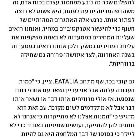
לתשלום שכר. זה נובע ממחסור עצום בכוח אדם, זה 
משהו שהמדינה יודעת לפתור, היא פשוט לא רוצה 
לפתור אותו. כרגע אלה האתגרים המהותיים של 
הענף כדי להישאר אטרקטיביים במחיר. ואנחנו רואים 
שעליות המחירים במסעדות לא באמת משקפות את 
עליות המחירים במשק, ולכן אנחנו רואים במסעדות 
בשנה האחרונה, לצד איזושהי פריחה גם שחיקה 
ברווחיות". 
גם קובי בכר, שף מתחם EATALIA, ציין, כי "כמות 
העבודה עלתה אבל אני עדיין נשאר עם אחוזי רווח 
שנפגעו. אז אולי מרוויחים אותו דבר או נשאר אותו 
דבר אבל לא מתקדמים לשום מקום". עם זאת הוא 
מדגיש כי "המנות אצלנו לא מתייקרות כי אנחנו לא 
נותנים להן להתייקר, ועושים שמיניות באוויר כדי לא 
לייקר כי בסופו של דבר המלחמה היא גם להיות 