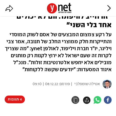
המלחמות בין הרשתות ליצרנים:
"זה חייב להיפתר. הם לא יכולים
אחד בלי השני"
על רקע צמצום המבצעים של אסם לשוק המוסדי
והתייקרות חלק ממוצרי החלב של תנובה, אמר צבי
ויליגר, יו"ר חברת ויליפוד, לאולפן ynet: "מה שצריך
לקרות זה שעם ישראל לא ירוץ לקנות רק מותגים
מובילים אלא יחפש אלטרנטיבות זולות". מנכ"ל
איגוד המסעדות: "יודעים שקשה ללקוחות"
אטילה שומפלבי
| פורסם:
08.12.22 | 09:10
4 תגובות